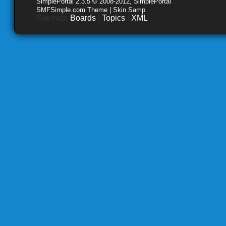
SimplePortal 2.3.5 © 2008-2012, SimplePortal
SMFSimple.com Theme | Skin Samp
Sitemap:
Boards
|
Topics
|
XML