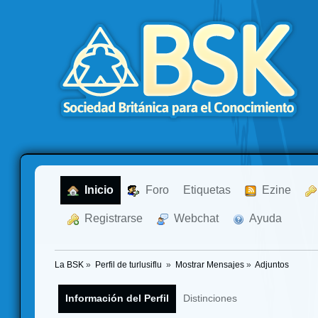
  Inicio
  Foro
Etiquetas
  Ezine
  Registrarse
  Webchat
  Ayuda
La BSK
»
Perfil de turlusiflu 
»
Mostrar Mensajes
»
Adjuntos
Información del Perfil
Distinciones