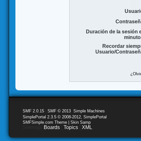
Usuari
Contraseñ
Duración de la sesión 
minuto
Recordar siemp
Usuario/Contraseñ
¿Olvi
SMF 2.0.15
|
SMF © 2013
,
Simple Machines
SimplePortal 2.3.5 © 2008-2012, SimplePortal
SMFSimple.com Theme | Skin Samp
Sitemap:
Boards
|
Topics
|
XML