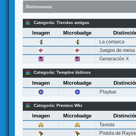
Distinciones
Categoría: Tiendas amigas
Imagen
Microbadge
Distinció
La comarca
Juegos de mesa
Generación X
Categoría: Templos lúdicos
Imagen
Microbadge
Distinció
Playbar
Categoría: Premios Wkr
Imagen
Microbadge
Distinció
Taxista
Pistola de Rayo