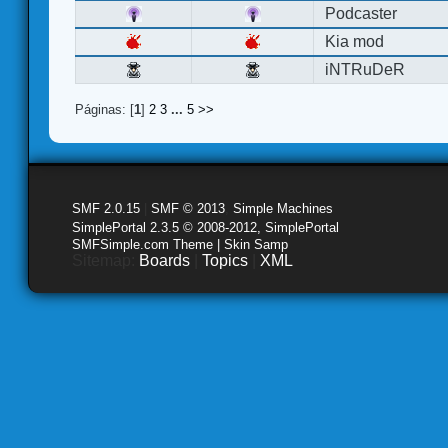
Podcaster
Kia mod
iNTRuDeR
Páginas: [
1
]
2
3
...
5
>>
SMF 2.0.15
|
SMF © 2013
,
Simple Machines
SimplePortal 2.3.5 © 2008-2012, SimplePortal
SMFSimple.com Theme | Skin Samp
Sitemap:
Boards
|
Topics
|
XML