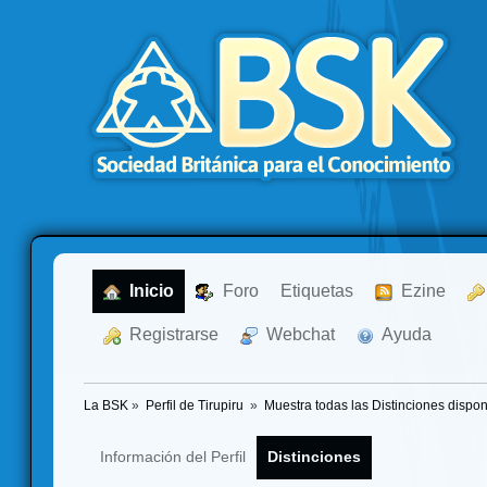
  Inicio
  Foro
Etiquetas
  Ezine
  Registrarse
  Webchat
  Ayuda
La BSK
»
Perfil de Tirupiru 
»
Muestra todas las Distinciones dispon
Información del Perfil
Distinciones