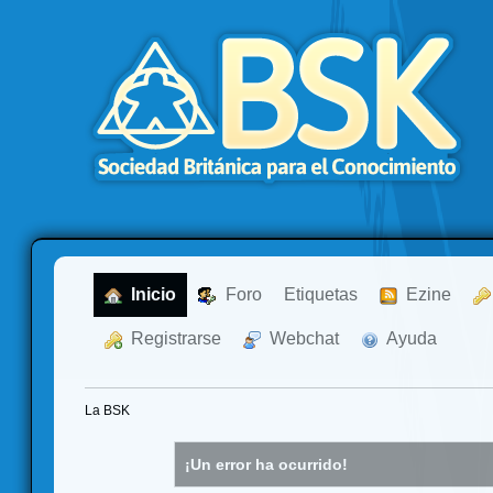
  Inicio
  Foro
Etiquetas
  Ezine
  Registrarse
  Webchat
  Ayuda
La BSK
¡Un error ha ocurrido!