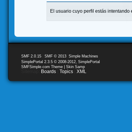
El usuario cuyo perfil estás intentando e
SMF 2.0.15
|
SMF © 2013
,
Simple Machines
SimplePortal 2.3.5 © 2008-2012, SimplePortal
SMFSimple.com Theme | Skin Samp
Sitemap:
Boards
|
Topics
|
XML