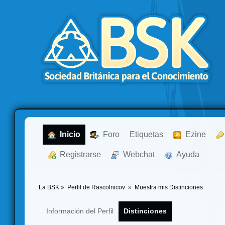
  Inicio
  Foro
Etiquetas
  Ezine
  Registrarse
  Webchat
  Ayuda
La BSK
»
Perfil de Rascolnicov 
»
Muestra mis Distinciones
Información del Perfil
Distinciones