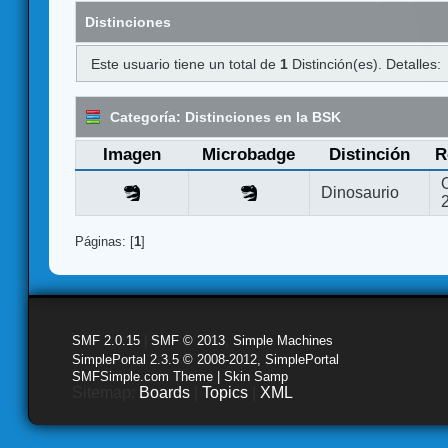
Distinciones
Este usuario tiene un total de
1
Distinción(es). Detalles:
Categoría: Distinciones en la BSK
Imagen
Microbadge
Distinción
R
Dinosaurio
Páginas: [
1
]
SMF 2.0.15
|
SMF © 2013
,
Simple Machines
SimplePortal 2.3.5 © 2008-2012, SimplePortal
SMFSimple.com Theme | Skin Samp
Sitemap:
Boards
|
Topics
|
XML