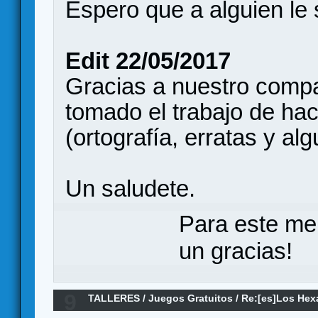
Espero que a alguien le s
Edit 22/05/2017
Gracias a nuestro comp
tomado el trabajo de hac
(ortografía, erratas y al
Un saludete.
Para este me
un gracias!
9
TALLERES
/
Juegos Gratuitos
/
Re:[es]Los Hex
Arkham by Mads L. Brynnum