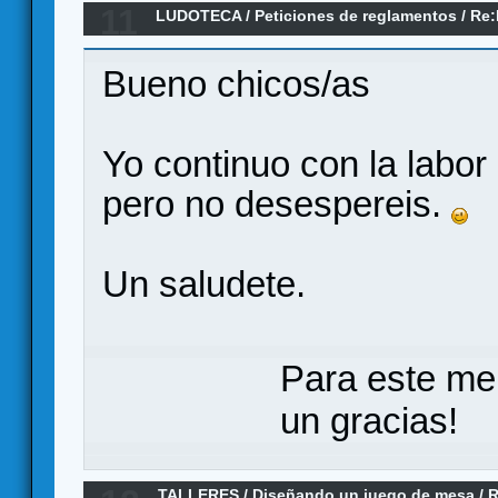
11
LUDOTECA
/
Peticiones de reglamentos
/
Re:
Reglamento
Bueno chicos/as
Yo continuo con la labor 
pero no desespereis.
Un saludete.
Para este me
un gracias!
TALLERES
/
Diseñando un juego de mesa
/
R