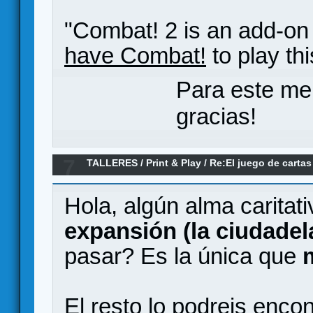
"Combat! 2 is an add-o
have Combat!
to play th
Para este me
gracias!
7
TALLERES
/
Print & Play
/
Re:El juego de cartas
Hola, algún alma caritat
expansión (la ciudadel
pasar? Es la única que
m
El resto lo podreis encon