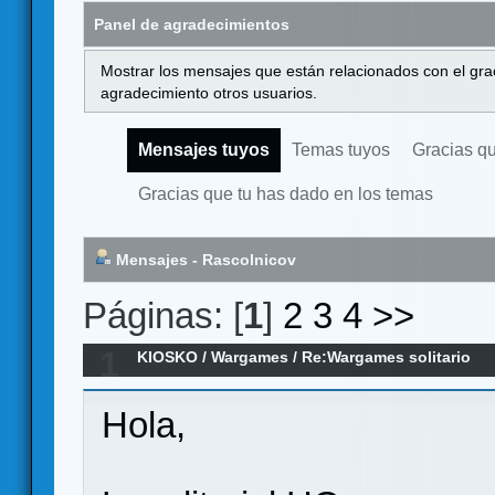
Panel de agradecimientos
Mostrar los mensajes que están relacionados con el gra
agradecimiento otros usuarios.
Mensajes tuyos
Temas tuyos
Gracias q
Gracias que tu has dado en los temas
Mensajes - Rascolnicov
Páginas: [
1
]
2
3
4
>>
1
KIOSKO
/
Wargames
/
Re:Wargames solitario
Hola,