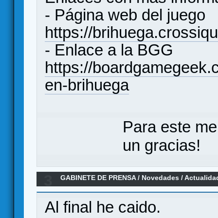
- Página web del juego
https://brihuega.crossiqu
- Enlace a la BGG
https://boardgamegeek
en-brihuega
Para este me
un gracias!
3
GABINETE DE PRENSA
/
Novedades / Actualida
Draco"
Al final he caido.