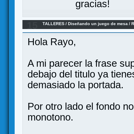
gracias!
15
TALLERES
/
Diseñando un juego de mesa
/
R
mucha "madera santa")
Hola Rayo,
A mi parecer la frase su
debajo del titulo ya tien
demasiado la portada.
Por otro lado el fondo 
monotono.