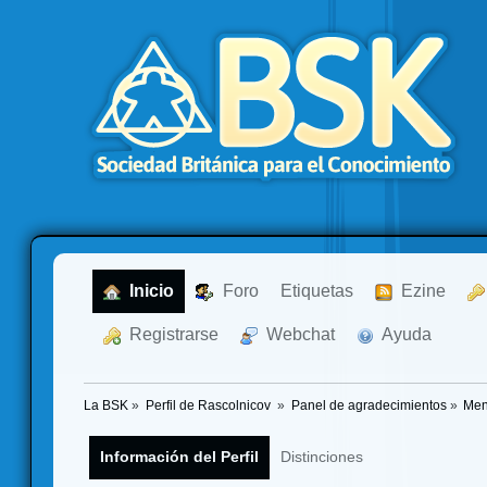
  Inicio
  Foro
Etiquetas
  Ezine
  Registrarse
  Webchat
  Ayuda
La BSK
»
Perfil de Rascolnicov 
»
Panel de agradecimientos
»
Men
Información del Perfil
Distinciones