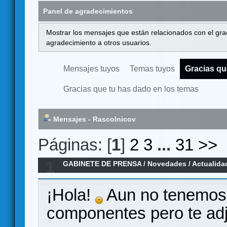
Panel de agradecimientos
Mostrar los mensajes que están relacionados con el gra
agradecimiento a otros usuarios.
Mensajes tuyos
Temas tuyos
Gracias qu
Gracias que tu has dado en los temas
Mensajes - Rascolnicov
Páginas: [
1
]
2
3
...
31
>>
1
GABINETE DE PRENSA
/
Novedades / Actualida
juego de mesa
¡Hola!
Aun no tenemos 
componentes pero te ad