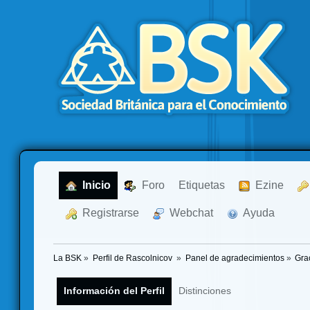
  Inicio
  Foro
Etiquetas
  Ezine
  Registrarse
  Webchat
  Ayuda
La BSK
»
Perfil de Rascolnicov 
»
Panel de agradecimientos
»
Gra
Información del Perfil
Distinciones