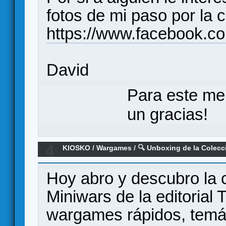
fotos de mi paso por la 
https://www.facebook
David
Para este me
un gracias!
4
KIOSKO
/
Wargames
/
🔍 Unboxing de la Colecc
Editions ⚓️🔥
Hoy abro y descubro la 
Miniwars de la editorial 
wargames rápidos, temát