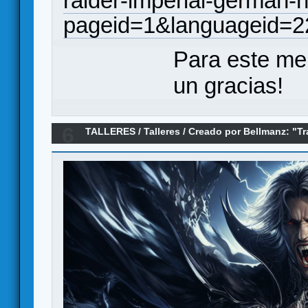
raider-imperial-german-na
pageid=1&languageid=2
Para este me
un gracias!
6
TALLERES
/
Talleres
/
Creado por Bellmanz: "Tr
juego de mesa"