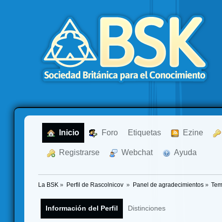
  Inicio
  Foro
Etiquetas
  Ezine
  Registrarse
  Webchat
  Ayuda
La BSK
»
Perfil de Rascolnicov 
»
Panel de agradecimientos
»
Tem
Información del Perfil
Distinciones