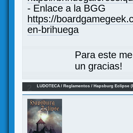
- Enlace a la BGG
https://boardgamegeek
en-brihuega
Para este me
un gracias!
2
LUDOTECA
/
Reglamentos
/
Hapsburg Eclipse 