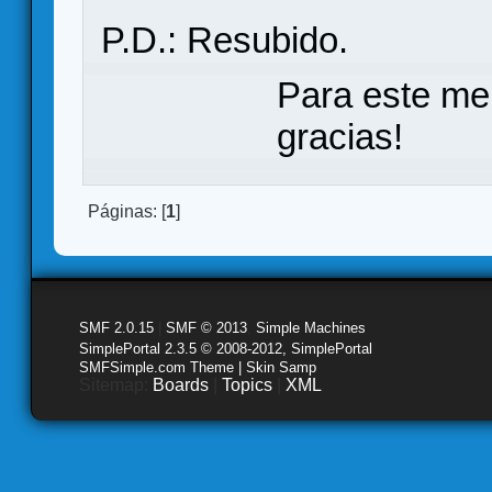
P.D.: Resubido.
Para este me
gracias!
Páginas: [
1
]
SMF 2.0.15
|
SMF © 2013
,
Simple Machines
SimplePortal 2.3.5 © 2008-2012, SimplePortal
SMFSimple.com Theme | Skin Samp
Sitemap:
Boards
|
Topics
|
XML