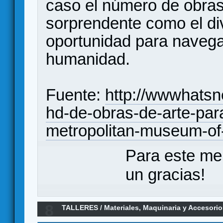
caso el número de obras
sorprendente como el di
oportunidad para navegar
humanidad.
Fuente:
http://wwwhats
hd-de-obras-de-arte-para
metropolitan-museum-of-
Para este me
un gracias!
8
TALLERES
/
Materiales, Maquinaria y Accesori
nuestra disposición 1.000.000 de imágenes