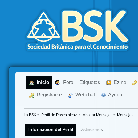
  Inicio
  Foro
Etiquetas
  Ezine
  Registrarse
  Webchat
  Ayuda
La BSK
»
Perfil de Rascolnicov 
»
Mostrar Mensajes
»
Mensajes
Información del Perfil
Distinciones