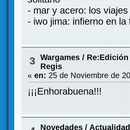
- mar y acero: los viaje
- iwo jima: infierno en la 
Wargames
/
Re:Edición 
3
Regis
«
en:
25 de Noviembre de 20
¡¡¡Enhorabuena!!!
Novedades / Actualida