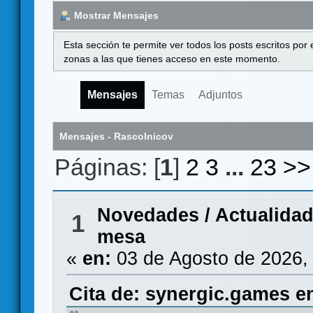
Mostrar Mensajes
Esta sección te permite ver todos los posts escritos por
zonas a las que tienes acceso en este momento.
Mensajes
Temas
Adjuntos
Mensajes - Rascolnicov
Páginas: [
1
]
2
3
...
23
>>
Novedades / Actualida
1
mesa
«
en:
03 de Agosto de 2026,
Cita de: synergic.games e