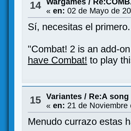
Wargames
/
Re:COMB
14
«
en:
02 de Mayo de 20
Sí, necesitas el primero.
"Combat! 2 is an add-o
have Combat!
to play th
Variantes
/
Re:A song 
15
«
en:
21 de Noviembre 
Menudo currazo estas h