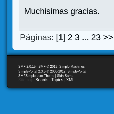
Muchisimas gracias.
Páginas: [
1
]
2
3
...
23
>>
SMF 2.0.15
|
SMF © 2013
,
Simple Machines
SimplePortal 2.3.5 © 2008-2012, SimplePortal
SMFSimple.com Theme | Skin Samp
Sitemap:
Boards
|
Topics
|
XML