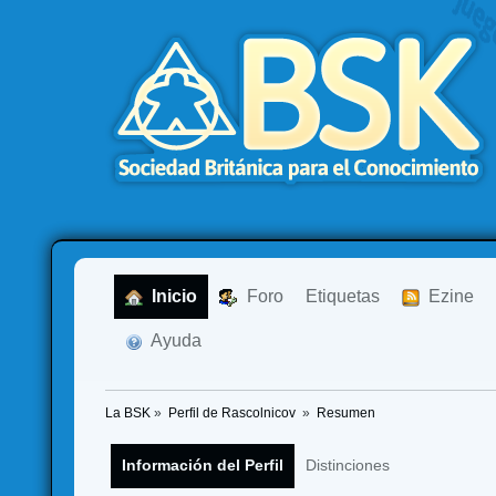
  Inicio
  Foro
Etiquetas
  Ezine
  Ayuda
La BSK
»
Perfil de Rascolnicov 
»
Resumen
Información del Perfil
Distinciones