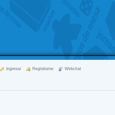
  Ingresar
  Registrarse
  Webchat