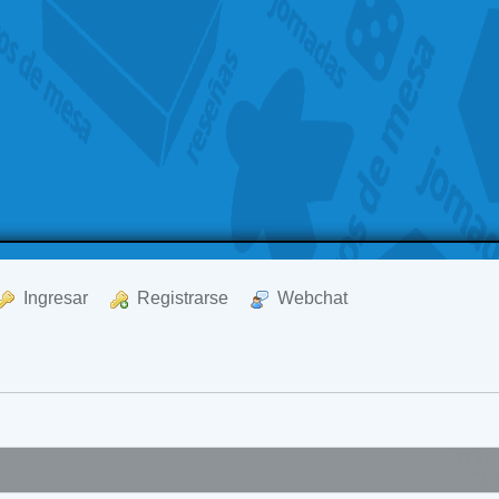
  Ingresar
  Registrarse
  Webchat