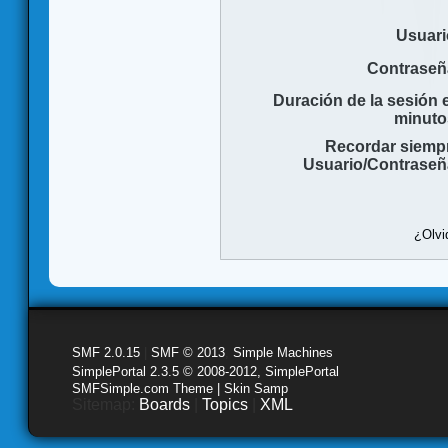
Usuari
Contraseñ
Duración de la sesión 
minuto
Recordar siemp
Usuario/Contraseñ
¿Olvi
SMF 2.0.15
|
SMF © 2013
,
Simple Machines
SimplePortal 2.3.5 © 2008-2012, SimplePortal
SMFSimple.com Theme | Skin Samp
Sitemap:
Boards
|
Topics
|
XML