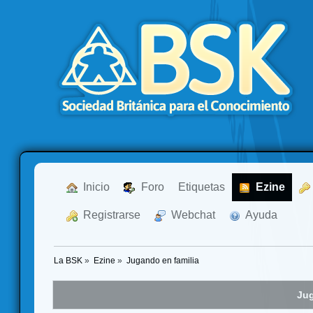
  Inicio
  Foro
Etiquetas
  Ezine
  Registrarse
  Webchat
  Ayuda
La BSK
»
Ezine
»
Jugando en familia
Jug