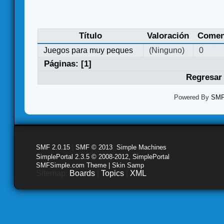
Título
Valoración
Comen
Juegos para muy peques
(Ninguno)
0
Páginas: [
1
]
Regresar 
Powered By
SMF 
SMF 2.0.15
|
SMF © 2013
,
Simple Machines
SimplePortal 2.3.5 © 2008-2012, SimplePortal
SMFSimple.com Theme | Skin Samp
Sitemap:
Boards
|
Topics
|
XML