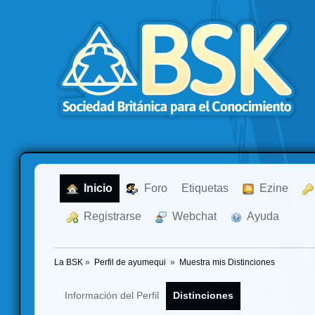
  Inicio
  Foro
Etiquetas
  Ezine
  Registrarse
  Webchat
  Ayuda
La BSK
»
Perfil de ayumequi 
»
Muestra mis Distinciones
Información del Perfil
Distinciones