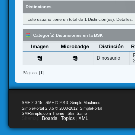
Distinciones
Este usuario tiene un total de
1
Distinción(es). Detalles:
Categoría: Distinciones en la BSK
Imagen
Microbadge
Distinción
R
Dinosaurio
Páginas: [
1
]
SMF 2.0.15
|
SMF © 2013
,
Simple Machines
SimplePortal 2.3.5 © 2008-2012, SimplePortal
SMFSimple.com Theme | Skin Samp
Sitemap:
Boards
|
Topics
|
XML