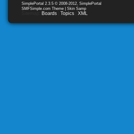
SimplePortal 2.3.5 © 2008-2012, SimplePortal
SMFSimple.com Theme | Skin Samp
Sitemap:
Boards
|
Topics
|
XML