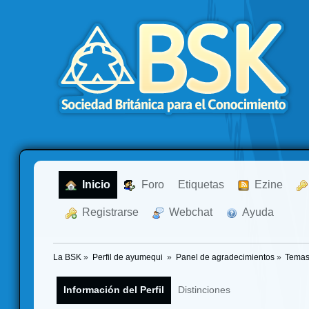
  Inicio
  Foro
Etiquetas
  Ezine
  Registrarse
  Webchat
  Ayuda
La BSK
»
Perfil de ayumequi 
»
Panel de agradecimientos
»
Temas
Información del Perfil
Distinciones