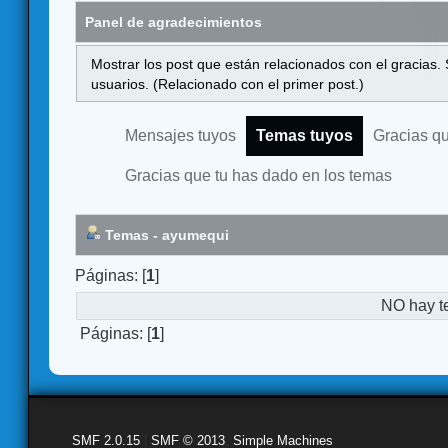
Panel de agradecimientos
Mostrar los post que están relacionados con el gracias.
usuarios. (Relacionado con el primer post.)
Mensajes tuyos
Temas tuyos
Gracias q
Gracias que tu has dado en los temas
Temas - ayumequi
Páginas: [
1
]
NO hay t
Páginas: [
1
]
SMF 2.0.15
|
SMF © 2013
,
Simple Machines