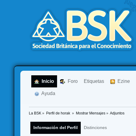
  Inicio
  Foro
Etiquetas
  Ezine
  Ayuda
La BSK
»
Perfil de horak 
»
Mostrar Mensajes
»
Adjuntos
Información del Perfil
Distinciones