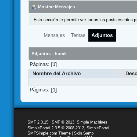
Mostrar Mensajes
Esta sección te permite ver todos los posts escritos
Mensajes
Temas
Adjuntos
Adjuntos - horak
Páginas: [
1
]
Nombre del Archivo
Desc
Páginas: [
1
]
SMF 2.0.15
|
SMF © 2013
,
Simple Machines
SimplePortal 2.3.5 © 2008-2012, SimplePortal
SMFSimple.com Theme | Skin Samp