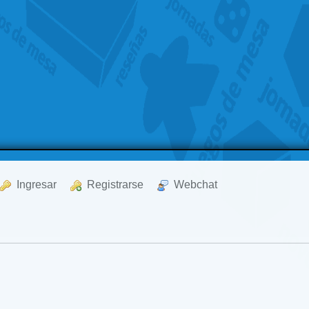
  Ingresar
  Registrarse
  Webchat