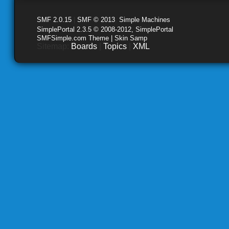
SMF 2.0.15
|
SMF © 2013
,
Simple Machines
SimplePortal 2.3.5 © 2008-2012, SimplePortal
SMFSimple.com Theme | Skin Samp
Sitemap:
Boards
|
Topics
|
XML