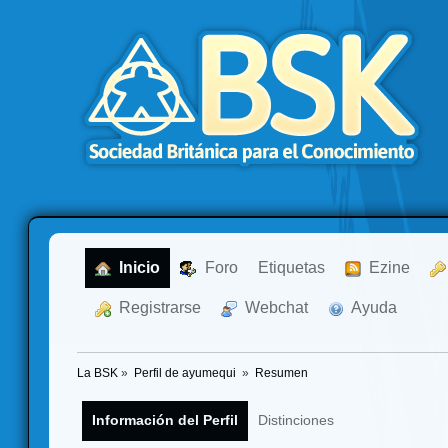
  Inicio
  Foro
Etiquetas
  Ezine
  Registrarse
  Webchat
  Ayuda
La BSK
»
Perfil de ayumequi 
»
Resumen
Información del Perfil
Distinciones