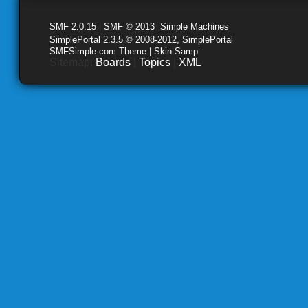
SMF 2.0.15
|
SMF © 2013
,
Simple Machines
SimplePortal 2.3.5 © 2008-2012, SimplePortal
SMFSimple.com Theme | Skin Samp
Sitemap:
Boards
|
Topics
|
XML