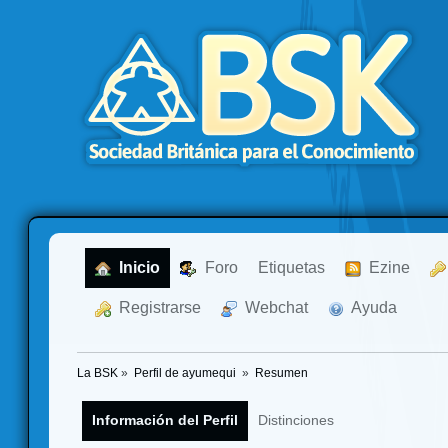
  Inicio
  Foro
Etiquetas
  Ezine
  Registrarse
  Webchat
  Ayuda
La BSK
»
Perfil de ayumequi 
»
Resumen
Información del Perfil
Distinciones