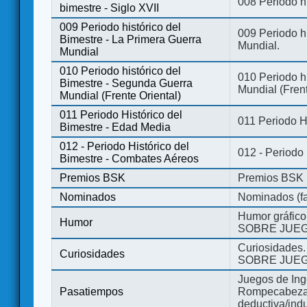
008 Periodo hi
bimestre - Siglo XVII
009 Periodo histórico del
009 Periodo hi
Bimestre - La Primera Guerra
Mundial.
Mundial
010 Periodo histórico del
010 Periodo h
Bimestre - Segunda Guerra
Mundial (Frent
Mundial (Frente Oriental)
011 Periodo Histórico del
011 Periodo H
Bimestre - Edad Media
012 - Periodo Histórico del
012 - Periodo
Bimestre - Combates Aéreos
Premios BSK
Premios BSK
Nominados
Nominados (fa
Humor gráfico
Humor
SOBRE JUEG
Curiosidades.
Curiosidades
SOBRE JUEG
Juegos de Ing
Pasatiempos
Rompecabezas
deductiva/indu