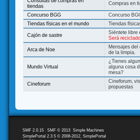
Consultas de compras en
Compras en ti
tiendas
Concurso BGG
Concurso BG
Tiendas físicas en el mundo
Tiendas físic
Siéntete libre
Cajón de sastre
Será reciclad
Mensajes del 
Arca de Noe
de la limpia.
¿Tienes algu
Mundo Virtual
alguna cosa d
mesa?
Cineforum, vis
Cineforum
propuestas
SMF 2.0.15
|
SMF © 2013
,
Simple Machines
SimplePortal 2.3.5 © 2008-2012, SimplePortal