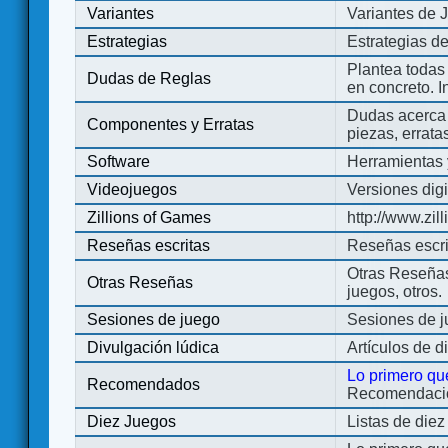
Variantes
Variantes de 
Estrategias
Estrategias d
Plantea todas
Dudas de Reglas
en concreto. 
Dudas acerca 
Componentes y Erratas
piezas, errata
Software
Herramientas 
Videojuegos
Versiones digi
Zillions of Games
http://www.zi
Reseñas escritas
Reseñas escri
Otras Reseñas 
Otras Reseñas
juegos, otros.
Sesiones de juego
Sesiones de 
Divulgación lúdica
Artículos de d
Lo primero qu
Recomendados
Recomendacion
Diez Juegos
Listas de die