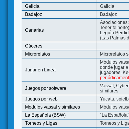
Galicia
Galicia
Badajoz
Badajoz
Asociaciones:
Tenerife norte
Canarias
Legión Perdida
(Las Palmas d
Cáceres
Microrelatos
Microrelatos 
Módulos vassa
donde jugar 
Jugar en Línea
jugadores. Ke
periódicamen
Vassal, Cyber
Juegos por software
similares.
Juegos por web
Yucata, spiel
Módulos vassal y similares
Módulos vassa
La Española (BSW)
"La Española
Torneos y Ligas
Torneos y Lig