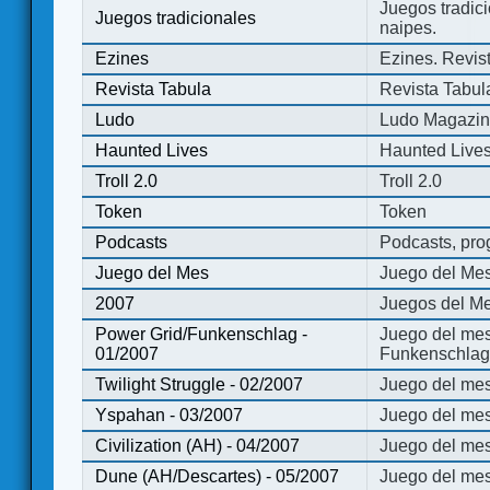
Juegos tradici
Juegos tradicionales
naipes.
Ezines
Ezines. Revist
Revista Tabula
Revista Tabul
Ludo
Ludo Magazi
Haunted Lives
Haunted Live
Troll 2.0
Troll 2.0
Token
Token
Podcasts
Podcasts, pro
Juego del Mes
Juego del Me
2007
Juegos del Me
Power Grid/Funkenschlag -
Juego del mes
01/2007
Funkenschlag 
Twilight Struggle - 02/2007
Juego del mes
Yspahan - 03/2007
Juego del me
Civilization (AH) - 04/2007
Juego del mes 
Dune (AH/Descartes) - 05/2007
Juego del me