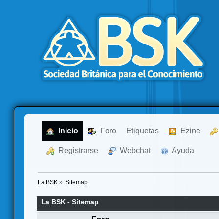
  Inicio
  Foro
Etiquetas
  Ezine
  Registrarse
  Webchat
  Ayuda
La BSK
»
Sitemap
La BSK - Sitemap