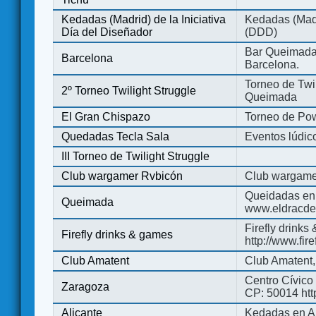
Kedadas (Madrid) de la Iniciativa
Kedadas (Madri
Día del Diseñador
(DDD)
Bar Queimada.
Barcelona
Barcelona.
Torneo de Twil
2º Torneo Twilight Struggle
Queimada
El Gran Chispazo
Torneo de Po
Quedadas Tecla Sala
Eventos lúdico
III Torneo de Twilight Struggle
Club wargamer Rvbicón
Club wargame
Queidadas en
Queimada
www.eldracde
Firefly drinks
Firefly drinks & games
http://www.fir
Club Amatent
Club Amatent,
Centro Cívico 
Zaragoza
CP: 50014 http
Alicante
Kedadas en Al