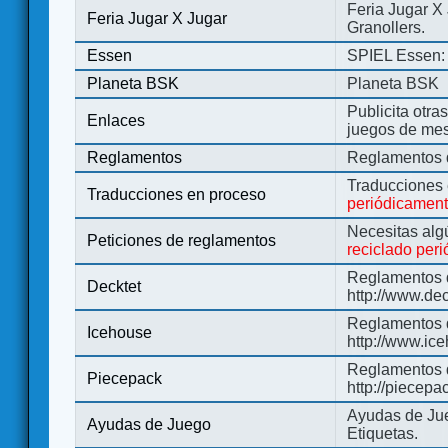
Feria Jugar X
Feria Jugar X Jugar
Granollers.
Essen
SPIEL Essen: 
Planeta BSK
Planeta BSK
Publicita otra
Enlaces
juegos de me
Reglamentos
Reglamentos d
Traducciones
Traducciones en proceso
periódicamen
Necesitas alg
Peticiones de reglamentos
reciclado per
Reglamentos d
Decktet
http://www.de
Reglamentos d
Icehouse
http://www.ic
Reglamentos 
Piecepack
http://piecepa
Ayudas de Jue
Ayudas de Juego
Etiquetas.