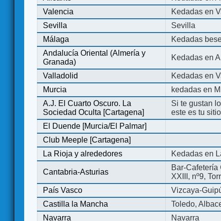
Valencia
Kedadas en V
Sevilla
Sevilla
Málaga
Kedadas bese
Andalucía Oriental (Almería y
Kedadas en An
Granada)
Valladolid
Kedadas en Va
Murcia
kedadas en M
A.J. El Cuarto Oscuro. La
Si te gustan l
Sociedad Oculta [Cartagena]
este es tu sit
El Duende [Murcia/El Palmar]
Club Meeple [Cartagena]
La Rioja y alrededores
Kedadas en L
Bar-Cafetería 
Cantabria-Asturias
XXIII, nº9, To
País Vasco
Vizcaya-Guip
Castilla la Mancha
Toledo, Albac
Navarra
Navarra