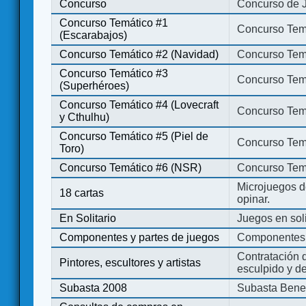
Concurso
Concurso de 
Concurso Temático #1
Concurso Temá
(Escarabajos)
Concurso Temático #2 (Navidad)
Concurso Tem
Concurso Temático #3
Concurso Tem
(Superhéroes)
Concurso Temático #4 (Lovecraft
Concurso Temá
y Cthulhu)
Concurso Temático #5 (Piel de
Concurso Temá
Toro)
Concurso Temático #6 (NSR)
Concurso Tem
Microjuegos d
18 cartas
opinar.
En Solitario
Juegos en soli
Componentes y partes de juegos
Componentes 
Contratación d
Pintores, escultores y artistas
esculpido y d
Subasta 2008
Subasta Bene