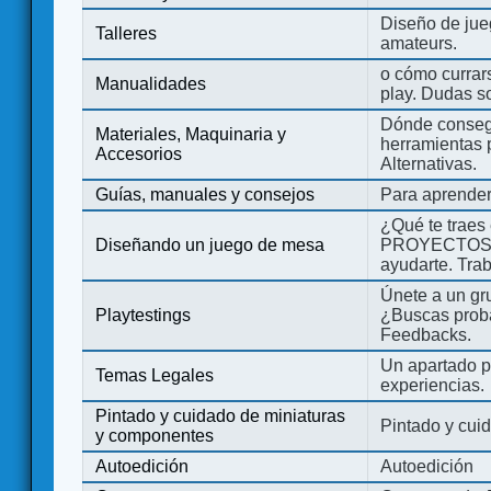
Diseño de jue
Talleres
amateurs.
o cómo currars
Manualidades
play. Dudas so
Dónde consegu
Materiales, Maquinaria y
herramientas 
Accesorios
Alternativas.
Guías, manuales y consejos
Para aprender
¿Qué te traes
Diseñando un juego de mesa
PROYECTOS co
ayudarte. Tra
Únete a un gru
Playtestings
¿Buscas probad
Feedbacks.
Un apartado pa
Temas Legales
experiencias.
Pintado y cuidado de miniaturas
Pintado y cui
y componentes
Autoedición
Autoedición