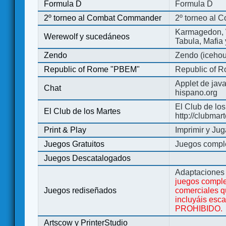
Formula D
Formula D
2º torneo al Combat Commander
2º torneo al
Karmagedon, W
Werewolf y sucedáneos
Tabula, Mafia
Zendo
Zendo (iceho
Republic of Rome "PBEM"
Republic of 
Applet de jav
Chat
hispano.org
El Club de los
El Club de los Martes
http://clubmar
Print & Play
Imprimir y Jug
Juegos Gratuitos
Juegos complet
Juegos Descatalogados
Adaptaciones 
juegos comple
Juegos rediseñados
comerciales q
incluyáis esc
PROHIBIDO.
Artscow y PrinterStudio