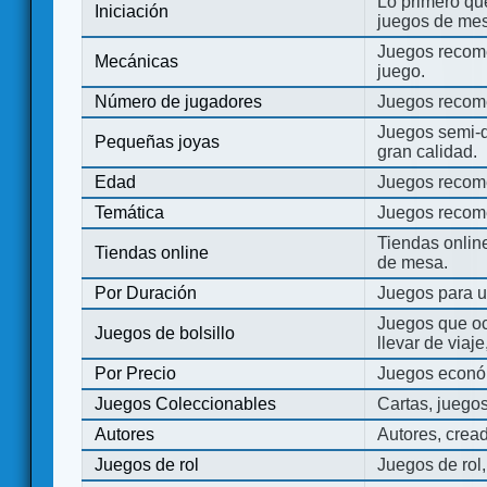
Lo primero que
Iniciación
juegos de mes
Juegos recome
Mecánicas
juego.
Número de jugadores
Juegos recom
Juegos semi-d
Pequeñas joyas
gran calidad.
Edad
Juegos recom
Temática
Juegos recom
Tiendas onli
Tiendas online
de mesa.
Por Duración
Juegos para u
Juegos que o
Juegos de bolsillo
llevar de viaje
Por Precio
Juegos económ
Juegos Coleccionables
Cartas, juego
Autores
Autores, crea
Juegos de rol
Juegos de rol,