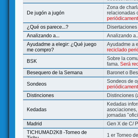
Zona de charl
De jugón a jugón
relacionadas 
periódicamen
¿Qué os parece...?
Disertaciones
Analizando a...
Analizando a..
Ayudadme a elegir: ¿Qué juego
Ayudadme a e
me compro?
reciclado per
Sobre la comu
BSK
fama.
Será re
Besequero de la Semana
Baronet o Be
Sondeos de o
Sondeos
periódicament
Distinciones
Distinciones 
Kedadas infor
Kedadas
asociaciones, 
jornadas "ofic
Madrid
Gen X de C/ P
TICHUMAD2K8 -Torneo de
1 er Torneo de
Tichu