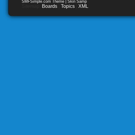
SMFSimple.com Theme | Skin Samp
Sitemap:
Boards
|
Topics
|
XML