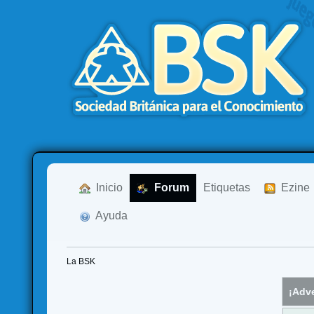
  Inicio
  Forum
Etiquetas
  Ezine
  Ayuda
La BSK
¡Adve