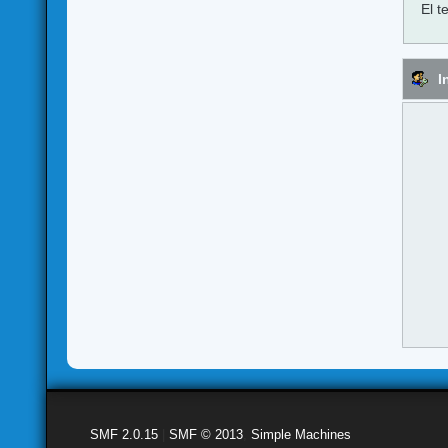
El t
I
SMF 2.0.15
|
SMF © 2013
,
Simple Machines