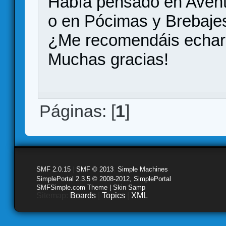
Había pensado en Aventu
o en Pócimas y Brebajes
¿Me recomendáis echarl
Muchas gracias!
Páginas: [
1
]
SMF 2.0.15
|
SMF © 2013
,
Simple Machines
SimplePortal 2.3.5 © 2008-2012, SimplePortal
SMFSimple.com Theme | Skin Samp
Sitemap:
Boards
|
Topics
|
XML