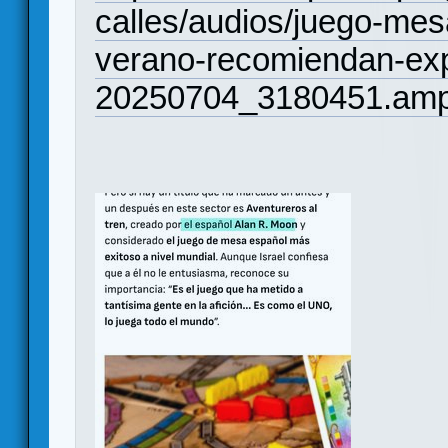
calles/audios/juego-me
verano-recomiendan-expe
20250704_3180451.amp