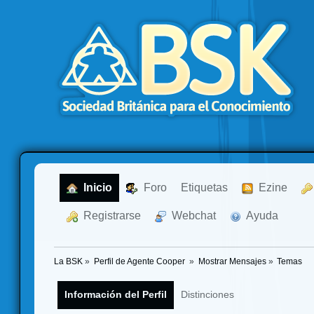
  Inicio
  Foro
Etiquetas
  Ezine
  Registrarse
  Webchat
  Ayuda
La BSK
»
Perfil de Agente Cooper 
»
Mostrar Mensajes
»
Temas
Información del Perfil
Distinciones