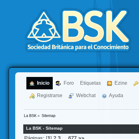
  Inicio
  Foro
Etiquetas
  Ezine
  Registrarse
  Webchat
  Ayuda
La BSK
»
Sitemap
La BSK - Sitemap
Páginas: [
1
]
2
3
...
677
>>