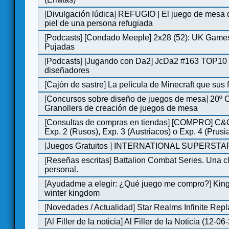
[
Divulgación lúdica
]
REFUGIO | El juego de mesa q
piel de una persona refugiada
[
Podcasts
]
[Condado Meeple] 2x28 (52): UK Games
Pujadas
[
Podcasts
]
[Jugando con Da2] JcDa2 #163 TOP10 
diseñadores
[
Cajón de sastre
]
La película de Minecraft que sus 
[
Concursos sobre diseño de juegos de mesa
]
20º 
Granollers de creación de juegos de mesa
[
Consultas de compras en tiendas
]
[COMPRO] C&C
Exp. 2 (Rusos), Exp. 3 (Austriacos) o Exp. 4 (Prusi
[
Juegos Gratuitos
]
INTERNATIONAL SUPERSTAR
[
Reseñas escritas
]
Battalion Combat Series. Una cl
personal.
[
Ayudadme a elegir: ¿Qué juego me compro?
]
King
winter kingdom
[
Novedades / Actualidad
]
Star Realms Infinite Repl
[
Al Filler de la noticia
]
Al Filler de la Noticia (12-06