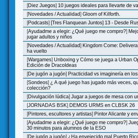
[
Diez Juegos
]
10 juegos ideales para llevarte de 
[
Novedades / Actualidad
]
Gloom of Kilforth.
[
Podcasts
]
[Tres Flanquean Juntos] 13 - Desde Ru
[
Ayudadme a elegir: ¿Qué juego me compro?
]
Mejo
jugar adultos y niños
[
Novedades / Actualidad
]
Kingdom Come: Deliveran
ha vuelto
[
Wargames
]
Unboxing y Cómo se juega a Urban Op
Edición de DracoIdeas
[
De jugón a jugón
]
Practicidad vs imaginería en lo
[
Sondeos
]
¿ A qué juego has jugado más veces, qu
colección?
[
Divulgación lúdica
]
Jugar a juegos de mesa con u
[
JORNADAS BSK
]
DEMOS URMS en CLBSK 26
[
Pintores, escultores y artistas
]
Pintor Alicante y en
[
Ayudadme a elegir: ¿Qué juego me compro?
]
Jue
30 minutos para alumnos de la ESO
[
De jugón a jugón
]
¿Ha envejecido mal Puerto Rico