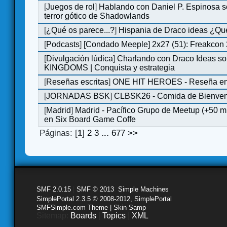
[
Juegos de rol
]
Hablando con Daniel P. Espinosa s
terror gótico de Shadowlands
[
¿Qué os parece...?
]
Hispania de Draco ideas ¿Qu
[
Podcasts
]
[Condado Meeple] 2x27 (51): Freakcon
[
Divulgación lúdica
]
Charlando con Draco Ideas s
KINGDOMS | Conquista y estrategia
[
Reseñas escritas
]
ONE HIT HEROES - Reseña en 
[
JORNADAS BSK
]
CLBSK26 - Comida de Bienve
[
Madrid
]
Madrid - Pacífico Grupo de Meetup (+50 
en Six Board Game Coffe
Páginas: [
1
]
2
3
...
677
>>
SMF 2.0.15
|
SMF © 2013
,
Simple Machines
SimplePortal 2.3.5 © 2008-2012, SimplePortal
SMFSimple.com Theme | Skin Samp
Sitemap:
Boards
|
Topics
|
XML