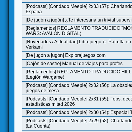
[
Podcasts
]
[Condado Meeple] 2x33 (57): Charlan
España
[
De jugón a jugón
]
¿Te interesaría un trivial super
[
Reglamentos
]
REGLAMENTO TRADUCIDO "MOH
WARS: AVALON DIGITAL)
[
Novedades / Actualidad
]
Librojuego 📒 Patrulla en
Verkami
[
De jugón a jugón
]
Explorajuegos.com
[
Cajón de sastre
]
Manual de viajes para profes
[
Reglamentos
]
REGLAMENTO TRADUCIDO HILL
(Legión Wargame)
[
Podcasts
]
[Condado Meeple] 2x32 (56): La obsole
juegos de mesa
[
Podcasts
]
[Condado Meeple] 2x31 (55): Tops, dec
estadísticas mitad 2026
[
Podcasts
]
[Condado Meeple] 2x30 (54): Especial
[
Podcasts
]
[Condado Meeple] 2x29 (53): Charlando
(La Cuenta)