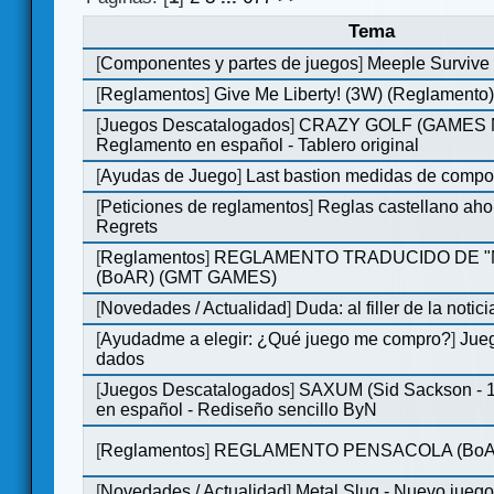
Tema
[
Componentes y partes de juegos
]
Meeple Survive 
[
Reglamentos
]
Give Me Liberty! (3W) (Reglamento
[
Juegos Descatalogados
]
CRAZY GOLF (GAMES Ma
Reglamento en español - Tablero original
[
Ayudas de Juego
]
Last bastion medidas de comp
[
Peticiones de reglamentos
]
Reglas castellano aho
Regrets
[
Reglamentos
]
REGLAMENTO TRADUCIDO DE 
(BoAR) (GMT GAMES)
[
Novedades / Actualidad
]
Duda: al filler de la notici
[
Ayudadme a elegir: ¿Qué juego me compro?
]
Jueg
dados
[
Juegos Descatalogados
]
SAXUM (Sid Sackson - 
en español - Rediseño sencillo ByN
[
Reglamentos
]
REGLAMENTO PENSACOLA (BoA
[
Novedades / Actualidad
]
Metal Slug - Nuevo jueg