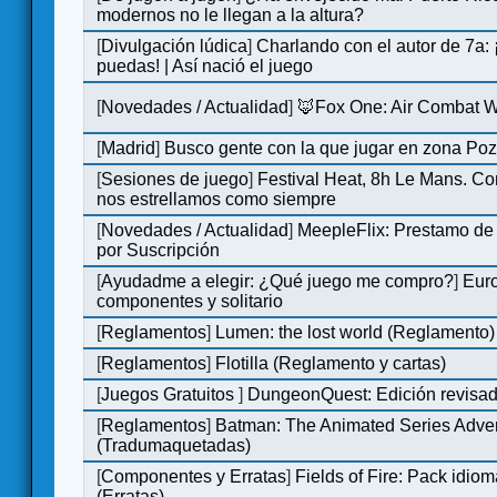
modernos no le llegan a la altura?
[
Divulgación lúdica
]
Charlando con el autor de 7a:
puedas! | Así nació el juego
[
Novedades / Actualidad
]
🦊Fox One: Air Combat 
[
Madrid
]
Busco gente con la que jugar en zona Po
[
Sesiones de juego
]
Festival Heat, 8h Le Mans. C
nos estrellamos como siempre
[
Novedades / Actualidad
]
MeepleFlix: Prestamo de
por Suscripción
[
Ayudadme a elegir: ¿Qué juego me compro?
]
Eur
componentes y solitario
[
Reglamentos
]
Lumen: the lost world (Reglamento)
[
Reglamentos
]
Flotilla (Reglamento y cartas)
[
Juegos Gratuitos
]
DungeonQuest: Edición revisad
[
Reglamentos
]
Batman: The Animated Series Adve
(Tradumaquetadas)
[
Componentes y Erratas
]
Fields of Fire: Pack id
(Erratas)