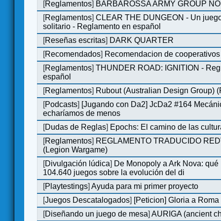
[
Reglamentos
]
BARBAROSSA ARMY GROUP NO
[
Reglamentos
]
CLEAR THE DUNGEON - Un juego 
solitario - Reglamento en español
[
Reseñas escritas
]
DARK QUARTER
[
Recomendados
]
Recomendacion de cooperativos 
[
Reglamentos
]
THUNDER ROAD: IGNITION - Regl
español
[
Reglamentos
]
Rubout (Australian Design Group) 
[
Podcasts
]
[Jugando con Da2] JcDa2 #164 Mecáni
echaríamos de menos
[
Dudas de Reglas
]
Epochs: El camino de las cultu
[
Reglamentos
]
REGLAMENTO TRADUCIDO RED
(Legion Wargame)
[
Divulgación lúdica
]
De Monopoly a Ark Nova: qué
104.640 juegos sobre la evolución del di
[
Playtestings
]
Ayuda para mi primer proyecto
[
Juegos Descatalogados
]
[Peticion] Gloria a Roma
[
Diseñando un juego de mesa
]
AURIGA (ancient cha