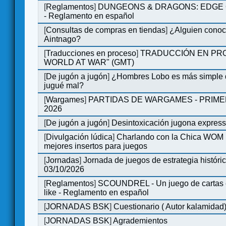
[
Reglamentos
]
DUNGEONS & DRAGONS: EDGE 
- Reglamento en español
[
Consultas de compras en tiendas
]
¿Alguien conoce
Aintnago?
[
Traducciones en proceso
]
TRADUCCIÓN EN PRO
WORLD AT WAR" (GMT)
[
De jugón a jugón
]
¿Hombres Lobo es más simple q
jugué mal?
[
Wargames
]
PARTIDAS DE WARGAMES - PRIM
2026
[
De jugón a jugón
]
Desintoxicación jugona expres
[
Divulgación lúdica
]
Charlando con la Chica WOM | 
mejores insertos para juegos
[
Jornadas
]
Jornada de juegos de estrategia históri
03/10/2026
[
Reglamentos
]
SCOUNDREL - Un juego de cartas en
like - Reglamento en español
[
JORNADAS BSK
]
Cuestionario ( Autor kalamidad
[
JORNADAS BSK
]
Agrademientos