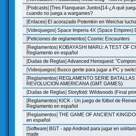
[
Podcasts
]
[Tres Flanquean Juntos]14-¿A qué jue
cuando no juega a wargames?
[
Enlaces
]
El acorazado Potemkin en Weichar lucha
[
Videojuegos
]
Space Imperia 4X (Space Empires) D
[
Peticiones de reglamentos
]
Cosmic Encounters
[
Reglamentos
]
KOBAYASHI MARU: A TEST OF 
Reglamento en español
[
Dudas de Reglas
]
Advanced Heroquest: "Compone
[
Videojuegos
]
Busco gente para jugar a PC y switc
[
Reglamentos
]
REGLAMENTO SERIE BATALLAS 
REVOLUCION AMERICANA (GMT GAMES)
[
Dudas de Reglas
]
Storyfold: Wildwoods (Final prim
[
Reglamentos
]
KICK - Un juego de fútbol de Reiner
Reglamento en español
[
Reglamentos
]
THE GAME OF ANCIENT KINGDOM
en español
[
Software
]
BGT - app Android para jugar en solitari
made