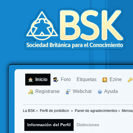
  Inicio
  Foro
Etiquetas
  Ezine
  Registrarse
  Webchat
  Ayuda
La BSK
»
Perfil de jordidbcn 
»
Panel de agradecimientos
»
Mensaj
Información del Perfil
Distinciones