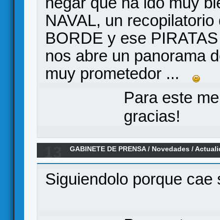
negar que ha ido muy b
NAVAL, un recopilator
BORDE y ese PIRATAS D
nos abre un panorama 
muy prometedor ...
Para este me
gracias!
13
GABINETE DE PRENSA
/
Novedades / Actual
Guerra Civil de WarStormSeries
Siguiendolo porque cae