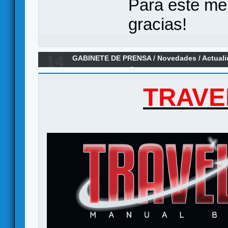
Para este me
gracias!
14
GABINETE DE PRENSA
/
Novedades / Actual
2da Ed. en ESPAÑOL y superando la edicion 
TRAVE