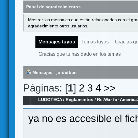
Panel de agradecimientos
Mostrar los mensajes que están relacionados con el gra
agradecimiento otros usuarios.
Mensajes tuyos
Temas tuyos
Gracias q
Gracias que tu has dado en los temas
Mensajes - jordidbcn
Páginas: [
1
]
2
3
4
>>
1
LUDOTECA
/
Reglamentos
/
Re:War for America
Revolution, 1775-1782 (Reglamento)
ya no es accesible el fic