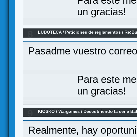
Para este me
un gracias!
8
LUDOTECA
/
Peticiones de reglamentos
/
Re:Bu
Besieged edición lujo
Pasadme vuestro corre
Para este me
un gracias!
9
KIOSKO
/
Wargames
/
Descubriendo la serie Bat
Revolution de GMT
Realmente, hay oportun