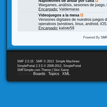
Napoleones de andar por casa
Wargames, análisis, sesiones de juego, 
Encargado:
Valdemaras
Videojuegos a la mesa
Versiones digitales de nuestros juegos d
operativos (windows, linux, android, iOS,
Encargado:
kalisto59
Powered By
SMF 
SMF 2.0.15
|
SMF © 2013
,
Simple Machines
SimplePortal 2.3.5 © 2008-2012, SimplePortal
SMFSimple.com Theme | Skin Samp
Sitemap:
Boards
|
Topics
|
XML