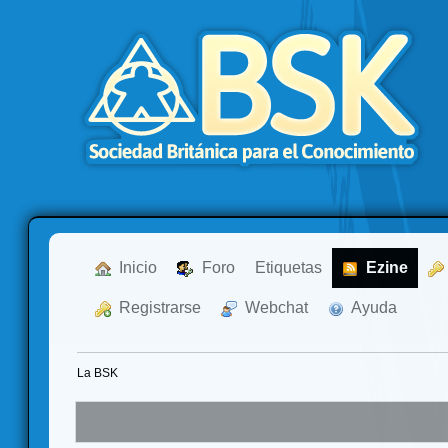
  Inicio
  Foro
Etiquetas
  Ezine
  Registrarse
  Webchat
  Ayuda
La BSK