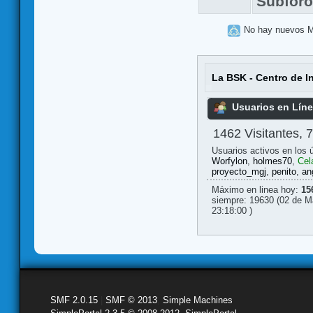
Subfor
No hay nuevos 
La BSK - Centro de I
Usuarios en Lín
1462 Visitantes, 
Usuarios activos en los 
Worfylon
,
holmes70
,
Cel
proyecto_mgj
,
penito
,
an
Máximo en linea hoy:
15
siempre: 19630 (02 de M
23:18:00 )
SMF 2.0.15
|
SMF © 2013
,
Simple Machines