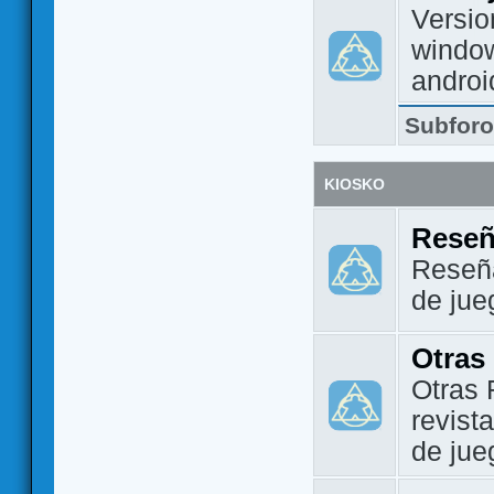
Versio
window
androi
Subfor
KIOSKO
Reseñ
Reseña
de jue
Otras
Otras 
revist
de jue