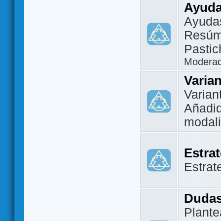
Ayuda
Ayuda
Resúm
Pastic
Modera
Varia
Varian
Añadi
modal
Estra
Estrat
Dudas
Plante