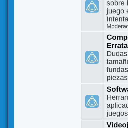
sobre 
juego 
Intent
Modera
Compo
Errat
Dudas
tamañ
fundas
piezas
Softw
Herram
aplica
juegos
Video