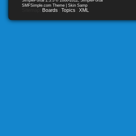
SimplePortal 2.3.5 © 2008-2012, SimplePortal
SMFSimple.com Theme | Skin Samp
Sitemap:
Boards
|
Topics
|
XML