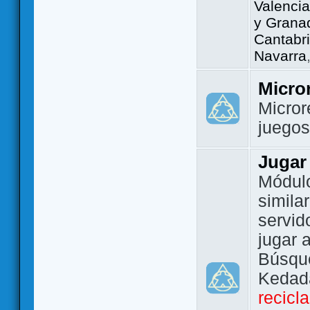
Valencia
y Grana
Cantabri
Navarra
Micro
Micror
juego
Jugar
Módulo
simila
servid
jugar 
Búsque
Kedada
recicl