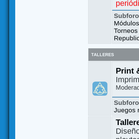
periód
Subfor
Módulos 
Torneos
Republi
TALLERES
Print 
Imprim
Modera
Subfor
Juegos 
Taller
Diseño