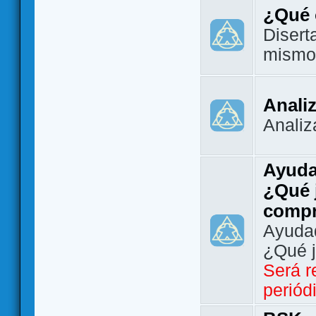
¿Qué 
Disert
mismo
Analiz
Analiz
Ayuda
¿Qué 
comp
Ayudad
¿Qué 
Será r
periód