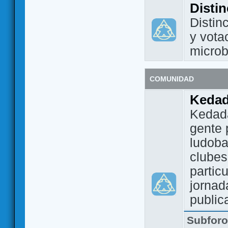
Disti
Distin
y vota
micro
COMUNIDAD
Keda
Kedada
gente 
ludoba
clubes
partic
jornad
public
Subfor