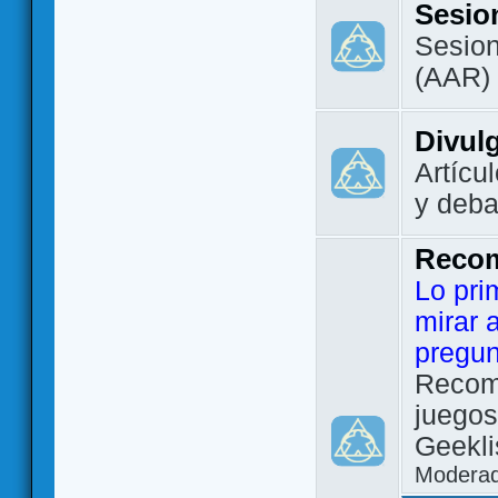
Sesio
Sesion
(AAR)
Divul
Artícu
y deba
Reco
Lo pri
mirar 
pregun
Recom
juegos
Geekli
Modera