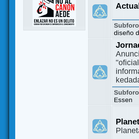
Actua
Subfor
diseño 
Jorna
Anunc
"ofici
inform
kedad
Subfor
Essen
Plane
Plane