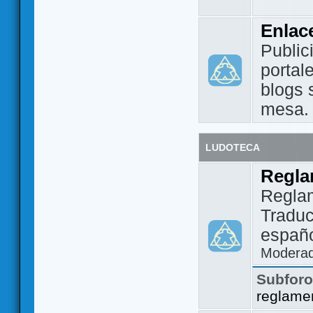
Enlac
Public
portal
blogs 
mesa.
LUDOTECA
Regla
Regla
Traduc
españo
Modera
Subfor
reglame