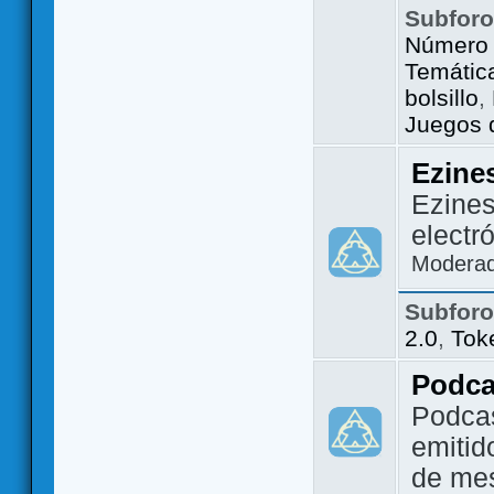
Subfor
Número 
Temátic
bolsillo
,
Juegos d
Ezine
Ezines
electr
Modera
Subfor
2.0
,
Tok
Podca
Podca
emitid
de me