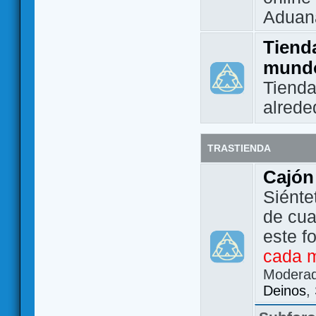
Aduan
Tienda
mund
Tienda
alrede
TRASTIENDA
Cajón
Siénte
de cua
este f
cada 
Modera
Deinos
,