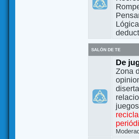
Rompe
Pensam
Lógic
deduct
SALÓN DE TE
De ju
Zona d
opinio
disert
relaci
juego
recicl
periód
Modera