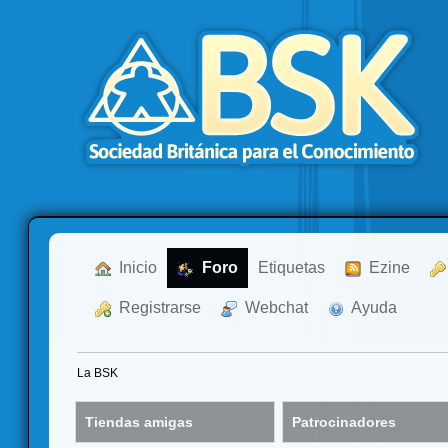
  Inicio
  Foro
Etiquetas
  Ezine
  Registrarse
  Webchat
  Ayuda
La BSK
Tiendas amigas
Patrocinadores