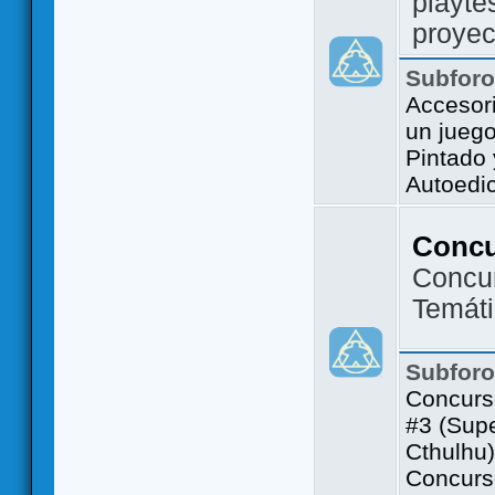
playte
proyec
Subfor
Accesor
un jueg
Pintado
Autoedi
Conc
Concu
Temát
Subfor
Concurs
#3 (Sup
Cthulhu)
Concurs