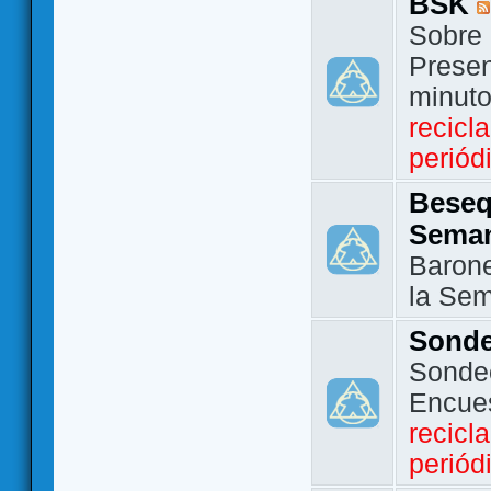
BSK
Sobre 
Presen
minut
recicl
periód
Beseq
Sema
Barone
la Se
Sond
Sondeo
Encue
recicl
periód