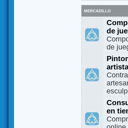
MERCADILLO
Compo
de ju
Compo
de jue
Pintor
artist
Contra
artesa
esculp
Consu
en ti
Compra
online 