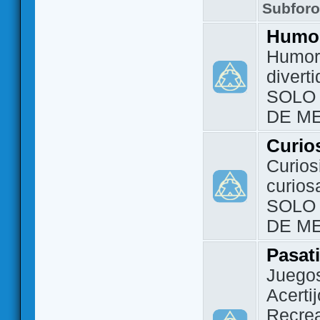
Subfor
Humo
Humor 
divert
SOLO
DE M
Curio
Curios
curios
SOLO
DE M
Pasat
Juegos
Acerti
Recrea