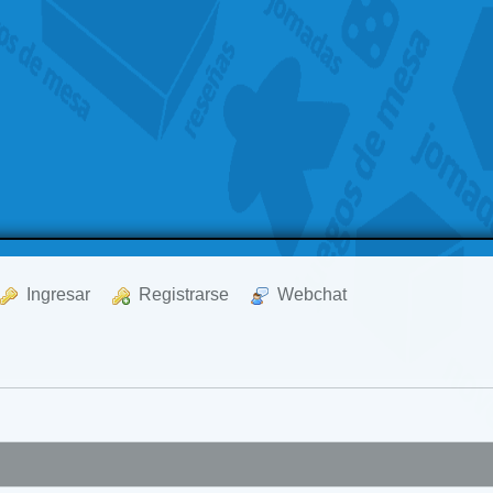
  Ingresar
  Registrarse
  Webchat