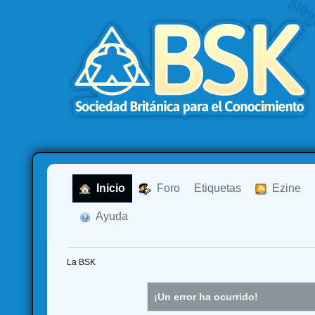
  Inicio
  Foro
Etiquetas
  Ezine
  Ayuda
La BSK
¡Un error ha ocurrido!