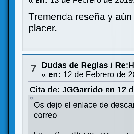
«
en:
13 de Febrero de 2019
Tremenda reseña y aún m
placer.
Dudas de Reglas
/
Re:H
7
«
en:
12 de Febrero de 2
Cita de: JGGarrido en 12 d
Os dejo el enlace de descar
correo