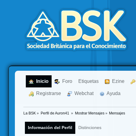
  Inicio
  Foro
Etiquetas
  Ezine
  Registrarse
  Webchat
  Ayuda
La BSK
»
Perfil de Auron41 
»
Mostrar Mensajes
»
Mensajes
Información del Perfil
Distinciones