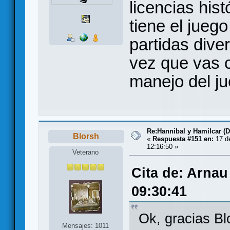
licencias his
tiene el jueg
partidas dive
vez que vas c
manejo del ju
Re:Hannibal y Hamilcar (
Blorsh
«
Respuesta #151 en:
17 de
12:16:50 »
Veterano
Cita de: Arnau
09:30:41
Ok, gracias Bl
Mensajes: 1011