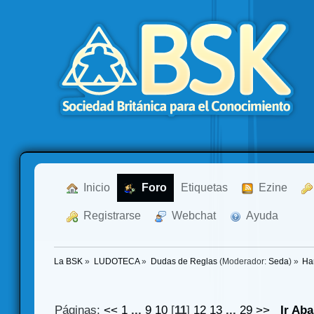
  Inicio
  Foro
Etiquetas
  Ezine
  Registrarse
  Webchat
  Ayuda
La BSK
»
LUDOTECA
»
Dudas de Reglas
(Moderador:
Seda
) »
Ha
Páginas:
<<
1
...
9
10
[
11
]
12
13
...
29
>>
Ir Aba