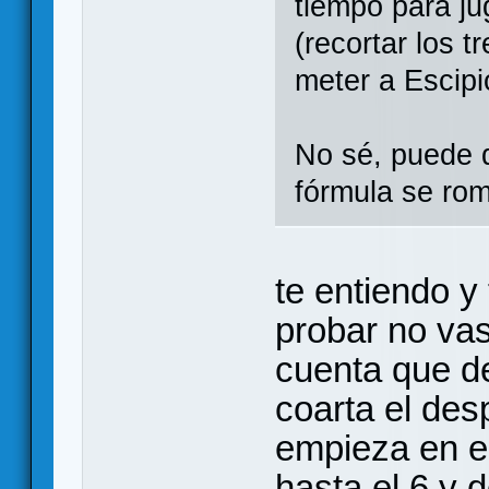
tiempo para jug
(recortar los t
meter a Escipi
No sé, puede 
fórmula se rom
te entiendo y
probar no vas
cuenta que d
coarta el des
empieza en el
hasta el 6 y 