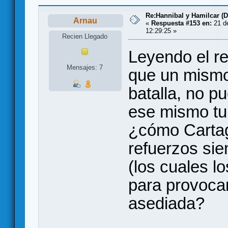
Re:Hannibal y Hamilcar (
Arnau
«
Respuesta #153 en:
21 de
12:29:25 »
Recien Llegado
Leyendo el r
Mensajes: 7
que un mismo
batalla, no 
ese mismo tu
¿cómo Cartag
refuerzos sie
(los cuales l
para provocar
asediada?