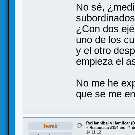
No sé, ¿media
subordinado
¿Con dos ejé
uno de los cu
y el otro des
empieza el a
No me he exp
que se me en
Re:Hannibal y Hamilcar (
horak
«
Respuesta #154 en:
21 de
14:11:12 »