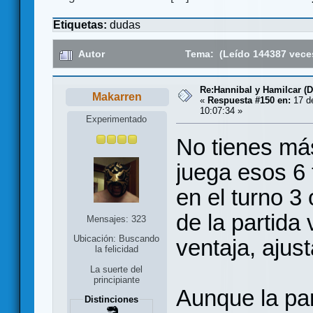
Etiquetas:
dudas
Autor
Tema: (Leído 144387 vece
Re:Hannibal y Hamilcar (
Makarren
«
Respuesta #150 en:
17 de
10:07:34 »
Experimentado
No tienes má
juega esos 6 
en el turno 3 
de la partida
Mensajes: 323
Ubicación: Buscando
ventaja, ajust
la felicidad
La suerte del
principiante
Aunque la par
Distinciones