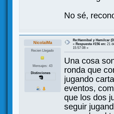
No sé, recon
Re:Hannibal y Hamilcar (
NicolaiMa
«
Respuesta #156 en:
21 de
15:57:08 »
Recien Llegado
Una cosa son 
Mensajes: 43
ronda que co
Distinciones
jugando carta
eventos, com
que los dos 
seguir jugan