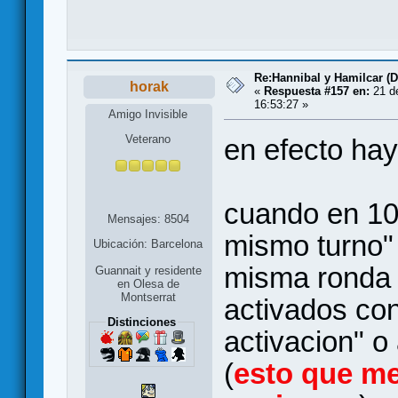
Re:Hannibal y Hamilcar (
horak
«
Respuesta #157 en:
21 de
16:53:27 »
Amigo Invisible
Veterano
en efecto hay
cuando en 10.
Mensajes: 8504
mismo turno" 
Ubicación: Barcelona
misma ronda e
Guannait y residente
en Olesa de
Montserrat
activados con
Distinciones
activacion" o 
(
esto que me