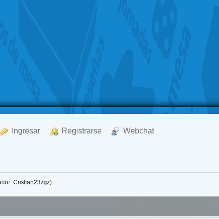
  Ingresar
  Registrarse
  Webchat
ador:
Cristian23zgz
)