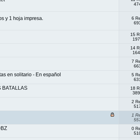
474
os y 1 hoja impresa.
6 R
693
15 R
197
14 R
164
7 R
663
en solitario - En español
5 R
631
S BATALLAS
18 R
389
2 R
517
1 R
557
DBZ
0 R
510