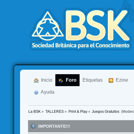
  Inicio
  Foro
Etiquetas
  Ezine
  Ayuda
La BSK
»
TALLERES
»
Print & Play
»
Juegos Gratuitos 
(Moder
IMPORTANTE!!!