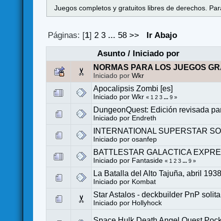
Juegos completos y gratuitos libres de derechos. Para
Páginas: [
1
]
2
3
...
58
>>
Ir Abajo
Asunto
/
Iniciado por
NORMAS PARA LOS JUEGOS GR
Iniciado por
Wkr
Apocalipsis Zombi [es]
Iniciado por
Wkr
«
1
2
3
...
9
»
DungeonQuest: Edición revisada par
Iniciado por
Endreth
INTERNATIONAL SUPERSTAR SO
Iniciado por
osanfep
BATTLESTAR GALACTICA EXPR
Iniciado por
Fantaside
«
1
2
3
...
9
»
La Batalla del Alto Tajuña, abril 193
Iniciado por
Kombat
Star Astalos - deckbuilder PnP soli
Iniciado por
Hollyhock
Space Hulk Death Angel Quest Pock