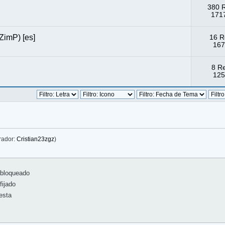
380 
1717
 ZimP) [es]
16 R
167
8 R
125
rador:
Cristian23zgz
)
bloqueado
ijado
esta