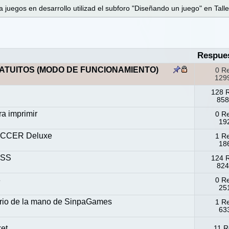
 juegos en desarrollo utilizad el subforo "Diseñando un juego" en Talle
Respue
ATUITOS (MODO DE FUNCIONAMIENTO)
0 R
1299
128 
858
a imprimir
0 R
192
CCER Deluxe
1 R
186
ESS
124 
824
8
0 R
251
tario de la mano de SinpaGames
1 R
633
et
11 R