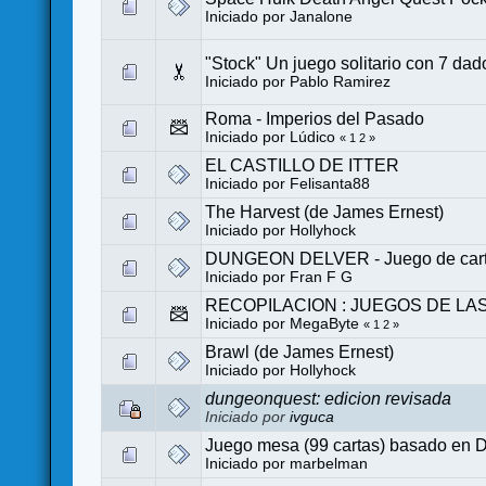
Iniciado por
Janalone
"Stock" Un juego solitario con 7 dad
Iniciado por
Pablo Ramirez
Roma - Imperios del Pasado
Iniciado por
Lúdico
«
1
2
»
EL CASTILLO DE ITTER
Iniciado por
Felisanta88
The Harvest (de James Ernest)
Iniciado por
Hollyhock
DUNGEON DELVER - Juego de cartas 
Iniciado por
Fran F G
RECOPILACION : JUEGOS DE LA
Iniciado por MegaByte
«
1
2
»
Brawl (de James Ernest)
Iniciado por
Hollyhock
dungeonquest: edicion revisada
Iniciado por
ivguca
Juego mesa (99 cartas) basado en 
Iniciado por
marbelman