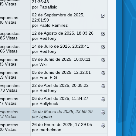
21:36:43
5 Vistas
por
Patrafisic
02 de Septiembre de 2025,
espuestas
22:01:59
8 Vistas
por
Pablo Ramirez
12 de Agosto de 2025, 18:03:26
espuestas
85 Vistas
por
RedTony
14 de Julio de 2025, 23:28:41
espuestas
66 Vistas
por
RedTony
09 de Junio de 2025, 10:00:11
espuestas
3 Vistas
por
Wkr
05 de Junio de 2025, 12:32:01
espuestas
9 Vistas
por
Fran F G
22 de Abril de 2025, 20:35:22
espuestas
73 Vistas
por
RedTony
06 de Abril de 2025, 11:34:27
espuestas
7 Vistas
por
Hollyhock
15 de Marzo de 2025, 23:59:29
espuestas
3 Vistas
por
ivguca
26 de Enero de 2025, 17:29:05
espuestas
0 Vistas
por
marbelman