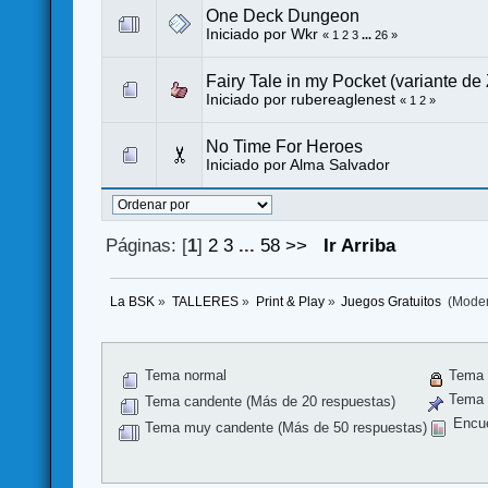
One Deck Dungeon
Iniciado por
Wkr
«
1
2
3
...
26
»
Fairy Tale in my Pocket (variante de
Iniciado por
rubereaglenest
«
1
2
»
No Time For Heroes
Iniciado por
Alma Salvador
Páginas: [
1
]
2
3
...
58
>>
Ir Arriba
La BSK
»
TALLERES
»
Print & Play
»
Juegos Gratuitos 
(Mode
Tema normal
Tema 
Tema f
Tema candente (Más de 20 respuestas)
Encu
Tema muy candente (Más de 50 respuestas)