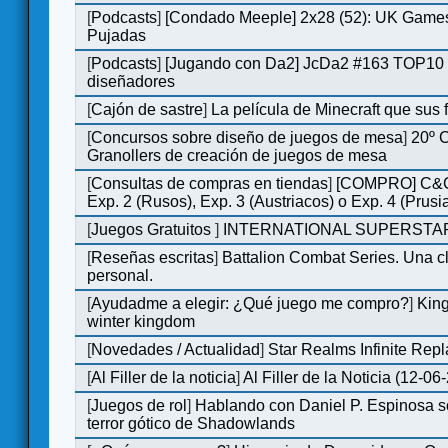
[
Podcasts
]
[Condado Meeple] 2x28 (52): UK Games
Pujadas
[
Podcasts
]
[Jugando con Da2] JcDa2 #163 TOP10 
diseñadores
[
Cajón de sastre
]
La película de Minecraft que sus 
[
Concursos sobre diseño de juegos de mesa
]
20º 
Granollers de creación de juegos de mesa
[
Consultas de compras en tiendas
]
[COMPRO] C&C
Exp. 2 (Rusos), Exp. 3 (Austriacos) o Exp. 4 (Prusi
[
Juegos Gratuitos
]
INTERNATIONAL SUPERSTAR
[
Reseñas escritas
]
Battalion Combat Series. Una cl
personal.
[
Ayudadme a elegir: ¿Qué juego me compro?
]
King
winter kingdom
[
Novedades / Actualidad
]
Star Realms Infinite Repl
[
Al Filler de la noticia
]
Al Filler de la Noticia (12-06
[
Juegos de rol
]
Hablando con Daniel P. Espinosa s
terror gótico de Shadowlands