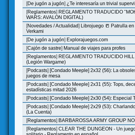
[
De jugón a jugón
]
¿Te interesaría un trivial super
[
Reglamentos
]
REGLAMENTO TRADUCIDO "MOH
WARS: AVALON DIGITAL)
[
Novedades / Actualidad
]
Librojuego 📒 Patrulla en
Verkami
[
De jugón a jugón
]
Explorajuegos.com
[
Cajón de sastre
]
Manual de viajes para profes
[
Reglamentos
]
REGLAMENTO TRADUCIDO HILL
(Legión Wargame)
[
Podcasts
]
[Condado Meeple] 2x32 (56): La obsole
juegos de mesa
[
Podcasts
]
[Condado Meeple] 2x31 (55): Tops, dec
estadísticas mitad 2026
[
Podcasts
]
[Condado Meeple] 2x30 (54): Especial
[
Podcasts
]
[Condado Meeple] 2x29 (53): Charlando
(La Cuenta)
[
Reglamentos
]
BARBAROSSA ARMY GROUP NO
[
Reglamentos
]
CLEAR THE DUNGEON - Un juego 
solitario - Reglamento en español