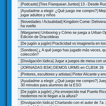
[
Podcasts
]
[Tres Flanquean Juntos] 13 - Desde Ru
[
Ayudadme a elegir: ¿Qué juego me compro?
]
Mejo
jugar adultos y niños
[
Novedades / Actualidad
]
Kingdom Come: Deliveran
ha vuelto
[
Wargames
]
Unboxing y Cómo se juega a Urban Op
Edición de DracoIdeas
[
De jugón a jugón
]
Practicidad vs imaginería en lo
[
Sondeos
]
¿ A qué juego has jugado más veces, qu
colección?
[
Divulgación lúdica
]
Jugar a juegos de mesa con u
[
JORNADAS BSK
]
DEMOS URMS en CLBSK 26
[
Pintores, escultores y artistas
]
Pintor Alicante y en
[
Ayudadme a elegir: ¿Qué juego me compro?
]
Jue
30 minutos para alumnos de la ESO
[
De jugón a jugón
]
¿Ha envejecido mal Puerto Rico
modernos no le llegan a la altura?
[
Divulgación lúdica
]
Charlando con el autor de 7a: