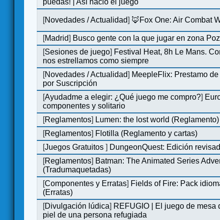
puedas! | Así nació el juego
[
Novedades / Actualidad
]
🦊Fox One: Air Combat 
[
Madrid
]
Busco gente con la que jugar en zona Po
[
Sesiones de juego
]
Festival Heat, 8h Le Mans. C
nos estrellamos como siempre
[
Novedades / Actualidad
]
MeepleFlix: Prestamo de
por Suscripción
[
Ayudadme a elegir: ¿Qué juego me compro?
]
Eur
componentes y solitario
[
Reglamentos
]
Lumen: the lost world (Reglamento)
[
Reglamentos
]
Flotilla (Reglamento y cartas)
[
Juegos Gratuitos
]
DungeonQuest: Edición revisad
[
Reglamentos
]
Batman: The Animated Series Adve
(Tradumaquetadas)
[
Componentes y Erratas
]
Fields of Fire: Pack id
(Erratas)
[
Divulgación lúdica
]
REFUGIO | El juego de mesa q
piel de una persona refugiada