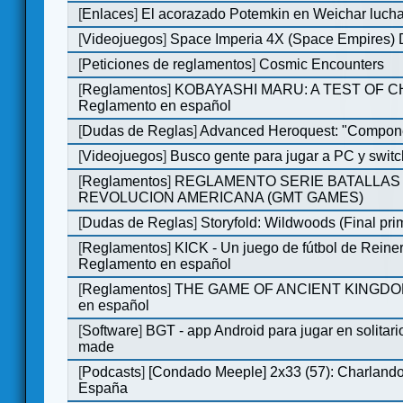
[
Enlaces
]
El acorazado Potemkin en Weichar lucha
[
Videojuegos
]
Space Imperia 4X (Space Empires) D
[
Peticiones de reglamentos
]
Cosmic Encounters
[
Reglamentos
]
KOBAYASHI MARU: A TEST OF 
Reglamento en español
[
Dudas de Reglas
]
Advanced Heroquest: "Compone
[
Videojuegos
]
Busco gente para jugar a PC y switc
[
Reglamentos
]
REGLAMENTO SERIE BATALLAS 
REVOLUCION AMERICANA (GMT GAMES)
[
Dudas de Reglas
]
Storyfold: Wildwoods (Final prim
[
Reglamentos
]
KICK - Un juego de fútbol de Reiner
Reglamento en español
[
Reglamentos
]
THE GAME OF ANCIENT KINGDOM
en español
[
Software
]
BGT - app Android para jugar en solitari
made
[
Podcasts
]
[Condado Meeple] 2x33 (57): Charlan
España