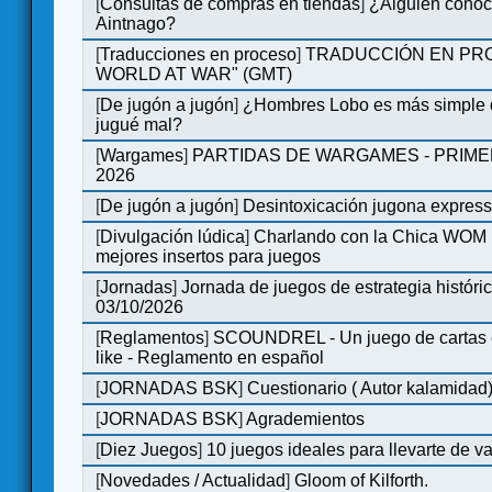
[
Consultas de compras en tiendas
]
¿Alguien conoce
Aintnago?
[
Traducciones en proceso
]
TRADUCCIÓN EN PRO
WORLD AT WAR" (GMT)
[
De jugón a jugón
]
¿Hombres Lobo es más simple q
jugué mal?
[
Wargames
]
PARTIDAS DE WARGAMES - PRIM
2026
[
De jugón a jugón
]
Desintoxicación jugona expres
[
Divulgación lúdica
]
Charlando con la Chica WOM | 
mejores insertos para juegos
[
Jornadas
]
Jornada de juegos de estrategia históri
03/10/2026
[
Reglamentos
]
SCOUNDREL - Un juego de cartas en
like - Reglamento en español
[
JORNADAS BSK
]
Cuestionario ( Autor kalamidad
[
JORNADAS BSK
]
Agrademientos
[
Diez Juegos
]
10 juegos ideales para llevarte de 
[
Novedades / Actualidad
]
Gloom of Kilforth.