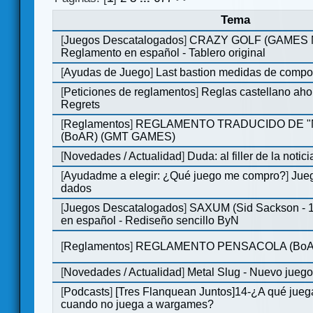
Tema
[
Juegos Descatalogados
]
CRAZY GOLF (GAMES Ma
Reglamento en español - Tablero original
[
Ayudas de Juego
]
Last bastion medidas de comp
[
Peticiones de reglamentos
]
Reglas castellano aho
Regrets
[
Reglamentos
]
REGLAMENTO TRADUCIDO DE 
(BoAR) (GMT GAMES)
[
Novedades / Actualidad
]
Duda: al filler de la notici
[
Ayudadme a elegir: ¿Qué juego me compro?
]
Jueg
dados
[
Juegos Descatalogados
]
SAXUM (Sid Sackson - 
en español - Rediseño sencillo ByN
[
Reglamentos
]
REGLAMENTO PENSACOLA (BoA
[
Novedades / Actualidad
]
Metal Slug - Nuevo jueg
[
Podcasts
]
[Tres Flanquean Juntos]14-¿A qué jue
cuando no juega a wargames?