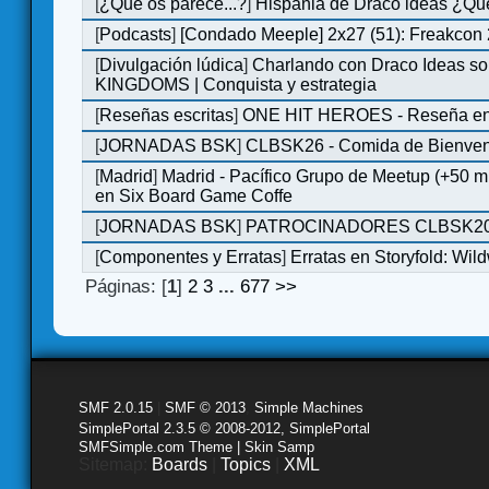
[
¿Qué os parece...?
]
Hispania de Draco ideas ¿Qu
[
Podcasts
]
[Condado Meeple] 2x27 (51): Freakcon
[
Divulgación lúdica
]
Charlando con Draco Ideas s
KINGDOMS | Conquista y estrategia
[
Reseñas escritas
]
ONE HIT HEROES - Reseña en 
[
JORNADAS BSK
]
CLBSK26 - Comida de Bienve
[
Madrid
]
Madrid - Pacífico Grupo de Meetup (+50 
en Six Board Game Coffe
[
JORNADAS BSK
]
PATROCINADORES CLBSK2
[
Componentes y Erratas
]
Erratas en Storyfold: Wi
Páginas: [
1
]
2
3
...
677
>>
SMF 2.0.15
|
SMF © 2013
,
Simple Machines
SimplePortal 2.3.5 © 2008-2012, SimplePortal
SMFSimple.com Theme | Skin Samp
Sitemap:
Boards
|
Topics
|
XML