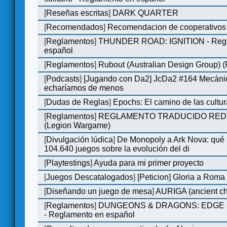
[
Reseñas escritas
]
DARK QUARTER
[
Recomendados
]
Recomendacion de cooperativos 
[
Reglamentos
]
THUNDER ROAD: IGNITION - Regl
español
[
Reglamentos
]
Rubout (Australian Design Group) 
[
Podcasts
]
[Jugando con Da2] JcDa2 #164 Mecáni
echaríamos de menos
[
Dudas de Reglas
]
Epochs: El camino de las cultu
[
Reglamentos
]
REGLAMENTO TRADUCIDO RED
(Legion Wargame)
[
Divulgación lúdica
]
De Monopoly a Ark Nova: qué
104.640 juegos sobre la evolución del di
[
Playtestings
]
Ayuda para mi primer proyecto
[
Juegos Descatalogados
]
[Peticion] Gloria a Roma
[
Diseñando un juego de mesa
]
AURIGA (ancient cha
[
Reglamentos
]
DUNGEONS & DRAGONS: EDGE 
- Reglamento en español