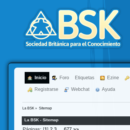
  Inicio
  Foro
Etiquetas
  Ezine
  Registrarse
  Webchat
  Ayuda
La BSK
»
Sitemap
La BSK - Sitemap
Páginas: [
1
]
2
3
...
677
>>