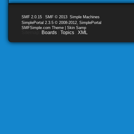
SMF 2.0.15
|
SMF © 2013
,
Simple Machines
SimplePortal 2.3.5 © 2008-2012, SimplePortal
SMFSimple.com Theme | Skin Samp
Sitemap:
Boards
|
Topics
|
XML