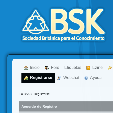
  Inicio
  Foro
Etiquetas
  Ezine
  Registrarse
  Webchat
  Ayuda
La BSK
»
Registrarse
Acuerdo de Registro