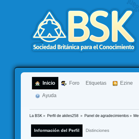
  Inicio
  Foro
Etiquetas
  Ezine
  Ayuda
La BSK
»
Perfil de akiles258 
»
Panel de agradecimientos
»
Me
Información del Perfil
Distinciones