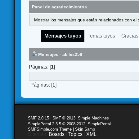
Panel de agradecimientos
Mostrar los mensajes que están relacionados con el 
Mensajes tuyos
Temas tuyos
Gracias
Mensajes - akiles258
Páginas: [
1
]
Páginas: [
1
]
SMF 2.0.15
|
SMF © 2013
,
Simple Machines
SimplePortal 2.3.5 © 2008-2012, SimplePortal
SMFSimple.com Theme | Skin Samp
Sitemap:
Boards
|
Topics
|
XML