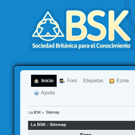
  Inicio
  Foro
Etiquetas
  Ezine
  Ayuda
La BSK
»
Sitemap
La BSK - Sitemap