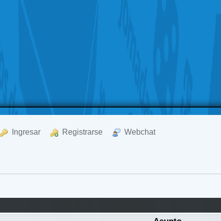
  Ingresar
  Registrarse
  Webchat