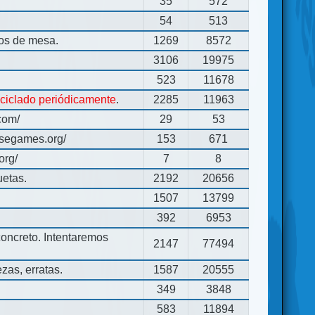
35
572
54
513
gos de mesa.
1269
8572
3106
19975
523
11678
eciclado periódicamente
.
2285
11963
com/
29
53
usegames.org/
153
671
org/
7
8
uetas.
2192
20656
1507
13799
392
6953
concreto. Intentaremos
2147
77494
zas, erratas.
1587
20555
349
3848
583
11894