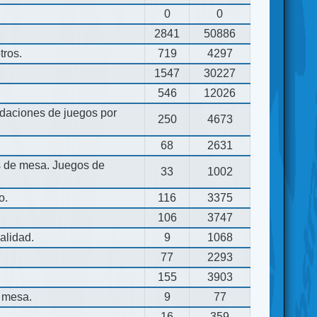
0
0
2841
50886
tros.
719
4297
1547
30227
546
12026
aciones de juegos por
250
4673
68
2631
os de mesa. Juegos de
33
1002
o.
116
3375
106
3747
alidad.
9
1068
77
2293
155
3903
 mesa.
9
77
16
359