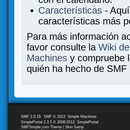
Características
- Aquí
características más 
Para más información a
favor consulte la
Wiki d
Machines
y compruebe 
quién ha hecho de SMF l
SMF 2.0.15
|
SMF © 2013
,
Simple Machines
SimplePortal 2.3.5 © 2008-2012, SimplePortal
SMFSimple.com Theme | Skin Samp