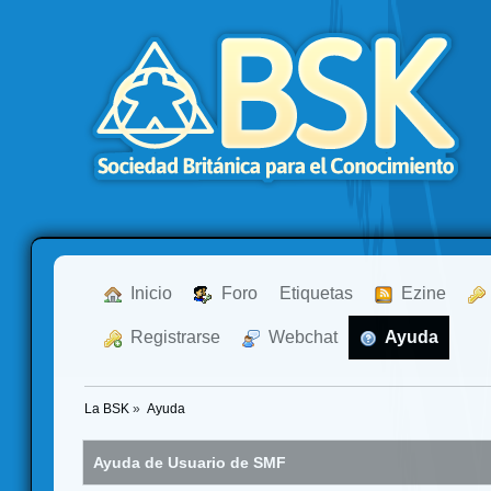
  Inicio
  Foro
Etiquetas
  Ezine
  Registrarse
  Webchat
  Ayuda
La BSK
»
Ayuda
Ayuda de Usuario de SMF