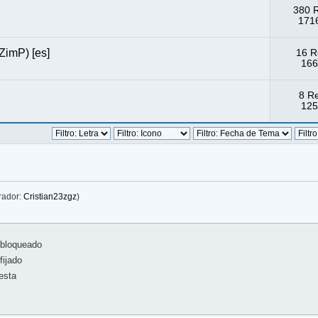
380 
1716
 ZimP) [es]
16 R
166
8 R
125
rador:
Cristian23zgz
)
bloqueado
ijado
esta