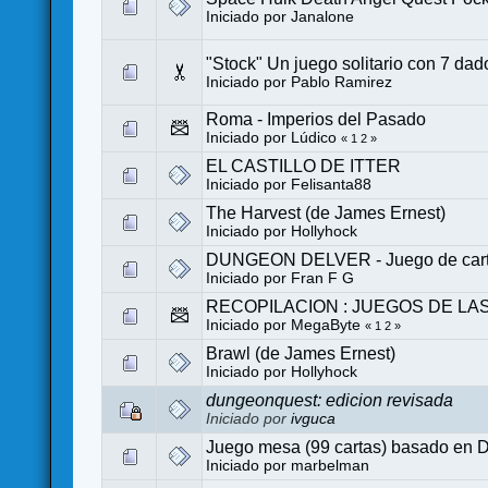
Iniciado por
Janalone
"Stock" Un juego solitario con 7 dad
Iniciado por
Pablo Ramirez
Roma - Imperios del Pasado
Iniciado por
Lúdico
«
1
2
»
EL CASTILLO DE ITTER
Iniciado por
Felisanta88
The Harvest (de James Ernest)
Iniciado por
Hollyhock
DUNGEON DELVER - Juego de cartas 
Iniciado por
Fran F G
RECOPILACION : JUEGOS DE LA
Iniciado por MegaByte
«
1
2
»
Brawl (de James Ernest)
Iniciado por
Hollyhock
dungeonquest: edicion revisada
Iniciado por
ivguca
Juego mesa (99 cartas) basado en 
Iniciado por
marbelman