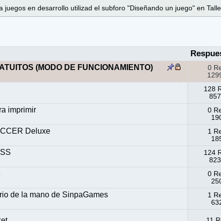
 juegos en desarrollo utilizad el subforo "Diseñando un juego" en Talle
Respue
ATUITOS (MODO DE FUNCIONAMIENTO)
0 R
1299
128 
857
a imprimir
0 R
190
CCER Deluxe
1 R
185
ESS
124 
823
8
0 R
250
tario de la mano de SinpaGames
1 R
632
et
11 R