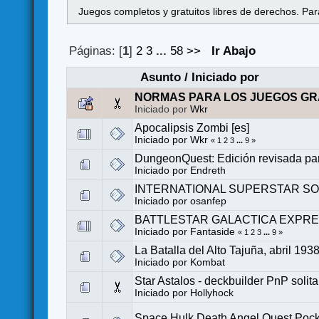
Juegos completos y gratuitos libres de derechos. Para
Páginas: [
1
]
2
3
...
58
>>
Ir Abajo
Asunto
/
Iniciado por
NORMAS PARA LOS JUEGOS GR
Iniciado por
Wkr
Apocalipsis Zombi [es]
Iniciado por
Wkr
«
1
2
3
...
9
»
DungeonQuest: Edición revisada par
Iniciado por
Endreth
INTERNATIONAL SUPERSTAR SO
Iniciado por
osanfep
BATTLESTAR GALACTICA EXPR
Iniciado por
Fantaside
«
1
2
3
...
9
»
La Batalla del Alto Tajuña, abril 193
Iniciado por
Kombat
Star Astalos - deckbuilder PnP soli
Iniciado por
Hollyhock
Space Hulk Death Angel Quest Pock