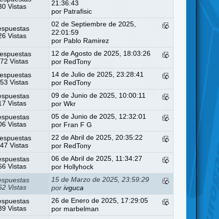
21:36:43
0 Vistas
por
Patrafisic
02 de Septiembre de 2025,
espuestas
22:01:59
6 Vistas
por
Pablo Ramirez
12 de Agosto de 2025, 18:03:26
espuestas
72 Vistas
por
RedTony
14 de Julio de 2025, 23:28:41
espuestas
53 Vistas
por
RedTony
09 de Junio de 2025, 10:00:11
espuestas
7 Vistas
por
Wkr
05 de Junio de 2025, 12:32:01
espuestas
6 Vistas
por
Fran F G
22 de Abril de 2025, 20:35:22
espuestas
47 Vistas
por
RedTony
06 de Abril de 2025, 11:34:27
espuestas
6 Vistas
por
Hollyhock
15 de Marzo de 2025, 23:59:29
espuestas
2 Vistas
por
ivguca
26 de Enero de 2025, 17:29:05
espuestas
9 Vistas
por
marbelman