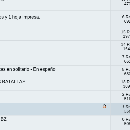
473
os y 1 hoja impresa.
6 R
692
15 R
197
14 R
164
7 R
661
en solitario - En español
5 R
630
S BATALLAS
18 R
389
2 R
516
1 R
556
DBZ
0 R
508