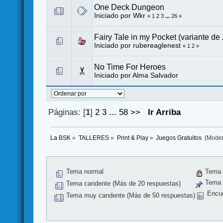
One Deck Dungeon
Iniciado por
Wkr
«
1
2
3
...
26
»
Fairy Tale in my Pocket (variante de
Iniciado por
rubereaglenest
«
1
2
»
No Time For Heroes
Iniciado por
Alma Salvador
Páginas: [
1
]
2
3
...
58
>>
Ir Arriba
La BSK
»
TALLERES
»
Print & Play
»
Juegos Gratuitos 
(Mode
Tema normal
Tema 
Tema f
Tema candente (Más de 20 respuestas)
Encu
Tema muy candente (Más de 50 respuestas)