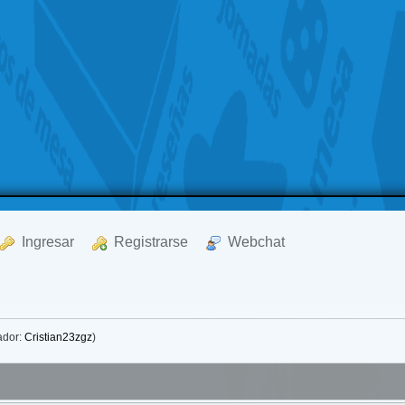
  Ingresar
  Registrarse
  Webchat
ador:
Cristian23zgz
)