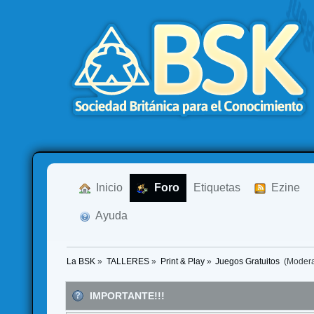
  Inicio
  Foro
Etiquetas
  Ezine
  Ayuda
La BSK
»
TALLERES
»
Print & Play
»
Juegos Gratuitos 
(Moder
IMPORTANTE!!!