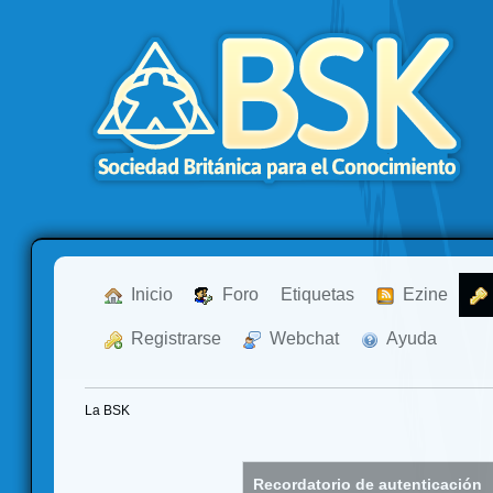
  Inicio
  Foro
Etiquetas
  Ezine
  Registrarse
  Webchat
  Ayuda
La BSK
Recordatorio de autenticación