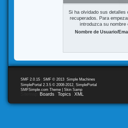
Si ha olvidado sus detalles
recuperados. Para empezar 
introduzca su nombre d
Nombre de Usuario/Emai
SMF 2.0.15
|
SMF © 2013
,
Simple Machines
SimplePortal 2.3.5 © 2008-2012, SimplePortal
SMFSimple.com Theme | Skin Samp
Sitemap:
Boards
|
Topics
|
XML