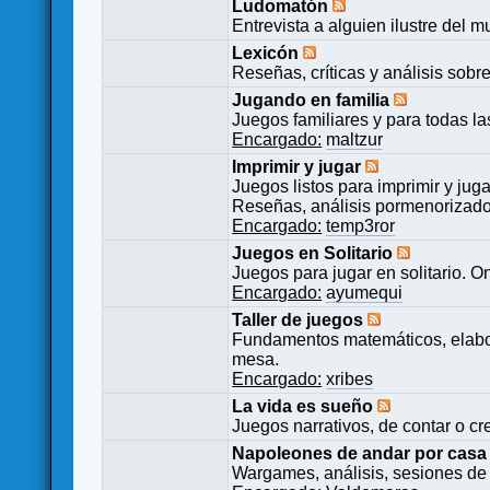
Ludomatón
Entrevista a alguien ilustre del 
Lexicón
Reseñas, críticas y análisis sobr
Jugando en familia
Juegos familiares y para todas l
Encargado:
maltzur
Imprimir y jugar
Juegos listos para imprimir y juga
Reseñas, análisis pormenorizado
Encargado:
temp3ror
Juegos en Solitario
Juegos para jugar en solitario. O
Encargado:
ayumequi
Taller de juegos
Fundamentos matemáticos, elabor
mesa.
Encargado:
xribes
La vida es sueño
Juegos narrativos, de contar o cre
Napoleones de andar por casa
Wargames, análisis, sesiones de 