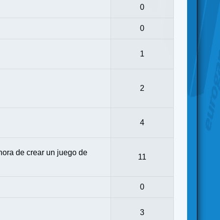
0
0
1
2
4
ora de crear un juego de
11
0
3