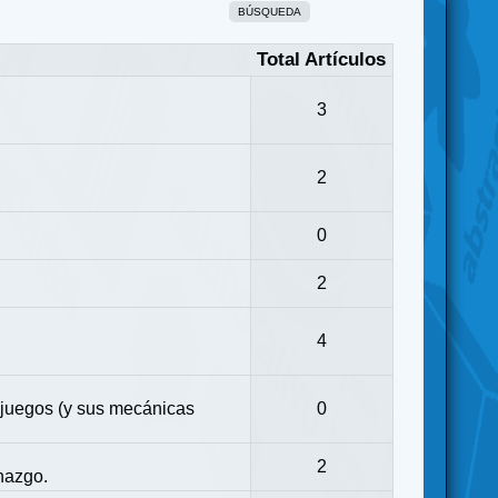
BÚSQUEDA
Total Artículos
3
2
0
2
4
 juegos (y sus mecánicas
0
2
nazgo.