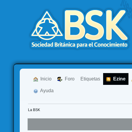
  Inicio
  Foro
Etiquetas
  Ezine
  Ayuda
La BSK