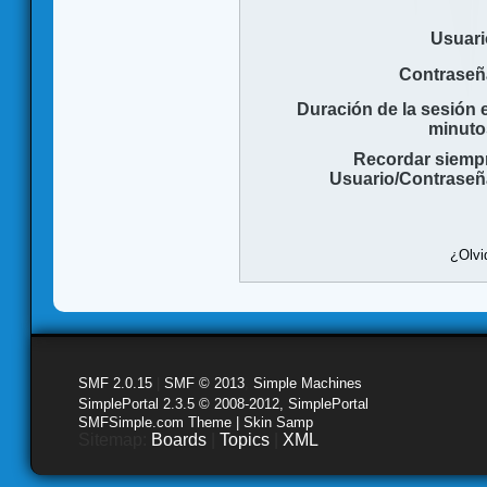
Usuari
Contraseñ
Duración de la sesión 
minuto
Recordar siemp
Usuario/Contraseñ
¿Olvi
SMF 2.0.15
|
SMF © 2013
,
Simple Machines
SimplePortal 2.3.5 © 2008-2012, SimplePortal
SMFSimple.com Theme | Skin Samp
Sitemap:
Boards
|
Topics
|
XML