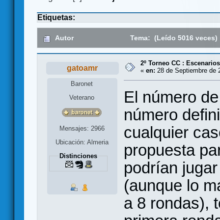
Etiquetas:
Autor
Tema: (Leído 5016 veces)
2º Torneo CC : Escenarios
gatoamr
«
en:
28 de Septiembre de 2
Baronet
El número de
Veterano
número defini
cualquier ca
Mensajes: 2966
Ubicación: Almeria
propuesta pa
Distinciones
podrían jugar
(aunque lo m
a 8 rondas),