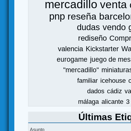
mercadillo
venta
pnp
reseña
barcel
dudas
vendo
rediseño
Comp
valencia
Kickstarter
Wa
eurogame
juego de mes
"mercadillo"
miniatura
familiar
icehouse
dados
cádiz
va
málaga
alicante
3
Últimas Eti
Asunto