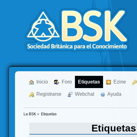
  Inicio
  Foro
Etiquetas
  Ezine
  Registrarse
  Webchat
  Ayuda
La BSK
»
Etiquetas
Etiqueta