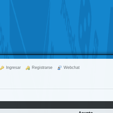
  Ingresar
  Registrarse
  Webchat