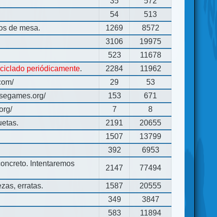
35
572
54
513
gos de mesa.
1269
8572
3106
19975
523
11678
eciclado periódicamente
.
2284
11962
com/
29
53
usegames.org/
153
671
org/
7
8
uetas.
2191
20655
1507
13799
392
6953
concreto. Intentaremos
2147
77494
zas, erratas.
1587
20555
349
3847
583
11894