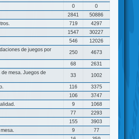
0
0
2841
50886
tros.
719
4297
1547
30227
546
12026
aciones de juegos por
250
4673
68
2631
os de mesa. Juegos de
33
1002
o.
116
3375
106
3747
alidad.
9
1068
77
2293
155
3903
 mesa.
9
77
16
359