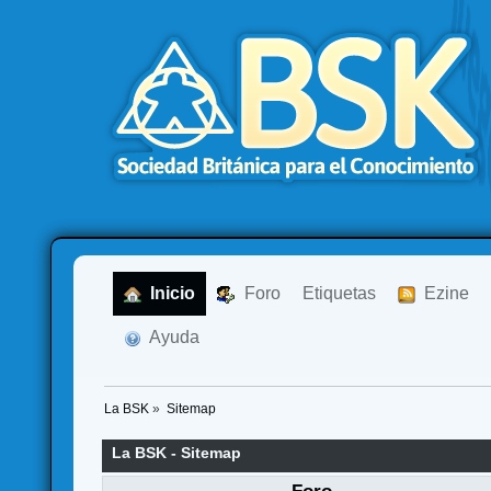
  Inicio
  Foro
Etiquetas
  Ezine
  Ayuda
La BSK
»
Sitemap
La BSK - Sitemap