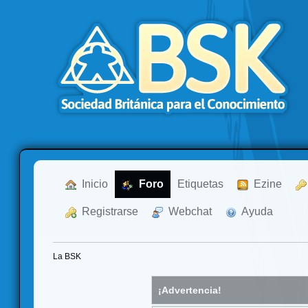
  Inicio
  Foro
Etiquetas
  Ezine
  Registrarse
  Webchat
  Ayuda
La BSK
¡Advertencia!