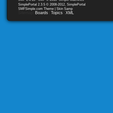
SimplePortal 2.3.5 © 2008-2012, SimplePortal
SMFSimple.com Theme | Skin Samp
Sitemap:
Boards
|
Topics
|
XML