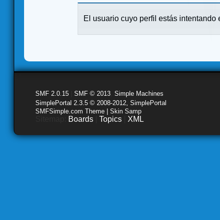
El usuario cuyo perfil estás intentando e
SMF 2.0.15
|
SMF © 2013
,
Simple Machines
SimplePortal 2.3.5 © 2008-2012, SimplePortal
SMFSimple.com Theme | Skin Samp
Sitemap:
Boards
|
Topics
|
XML