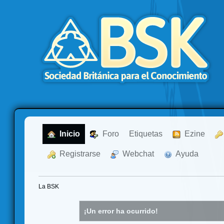
  Inicio
  Foro
Etiquetas
  Ezine
  Registrarse
  Webchat
  Ayuda
La BSK
¡Un error ha ocurrido!