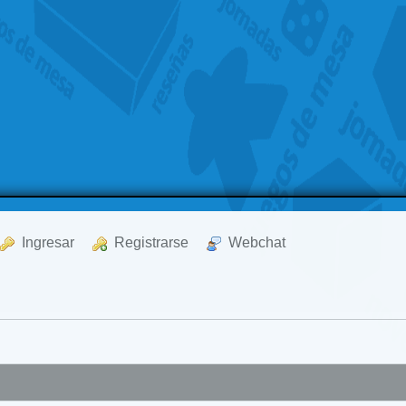
  Ingresar
  Registrarse
  Webchat