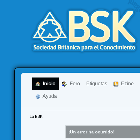
  Inicio
  Foro
Etiquetas
  Ezine
  Ayuda
La BSK
¡Un error ha ocurrido!