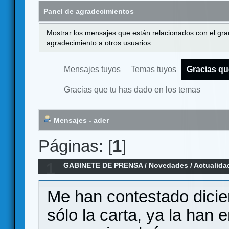
Panel de agradecimientos
Mostrar los mensajes que están relacionados con el gra
agradecimiento a otros usuarios.
Mensajes tuyos
Temas tuyos
Gracias qu
Gracias que tu has dado en los temas
Mensajes - ader
Páginas: [
1
]
1
GABINETE DE PRENSA
/
Novedades / Actualida
Español por Ediciones MasQueOca
Me han contestado dicien
sólo la carta, ya la han 