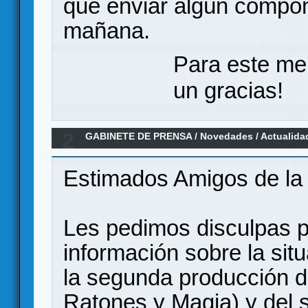
que enviar algún compon
mañana.
Para este me
un gracias!
2
GABINETE DE PRENSA
/
Novedades / Actualida
Español por Ediciones MasQueOca
Estimados Amigos de la
Les pedimos disculpas p
información sobre la sit
la segunda producción d
Ratones y Magia) y del s