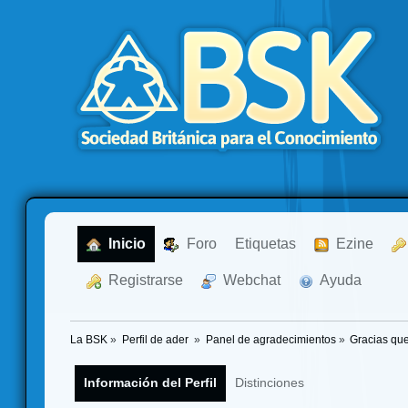
  Inicio
  Foro
Etiquetas
  Ezine
  Registrarse
  Webchat
  Ayuda
La BSK
»
Perfil de ader 
»
Panel de agradecimientos
»
Gracias que
Información del Perfil
Distinciones