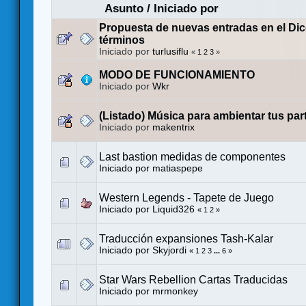
Asunto
/
Iniciado por
Propuesta de nuevas entradas en el Dic
términos
Iniciado por
turlusiflu
«
1
2
3
»
MODO DE FUNCIONAMIENTO
Iniciado por
Wkr
(Listado) Música para ambientar tus par
Iniciado por
makentrix
Last bastion medidas de componentes
Iniciado por
matiaspepe
Western Legends - Tapete de Juego
Iniciado por
Liquid326
«
1
2
»
Traducción expansiones Tash-Kalar
Iniciado por
Skyjordi
«
1
2
3
...
6
»
Star Wars Rebellion Cartas Traducidas
Iniciado por
mrmonkey