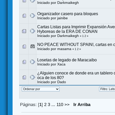
Iniciado por
Darkmaikegh
Organizador casero para bloques
Iniciado por
jainibe
Cartas Listas para Imprimir Expansión Ave
Hyboreas de la ERA DE CONAN
Iniciado por
Darkmaikegh
«
1
2
»
NO PEACE WITHOUT SPAIN!, cartas en c
Iniciado por
masama
«
1
2
»
Losetas de legado de Maracaibo
Iniciado por
Xaca
¿Alguien conoce de donde era un tablero d
oca de los 80?
Iniciado por
Dado
Páginas: [
1
]
2
3
...
110
>>
Ir Arriba