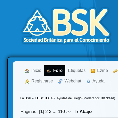
  Inicio
  Foro
Etiquetas
  Ezine
  Registrarse
  Webchat
  Ayuda
La BSK
»
LUDOTECA
»
Ayudas de Juego
(Moderador:
Blacksad
)
Páginas: [
1
]
2
3
...
110
>>
Ir Abajo