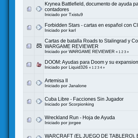
Krynea Battlefield, documento de ayuda pa
contadores
Iniciado por
Txistu9
Forbidden Stars - cartas en español con C
Iniciado por
karl
Cartas de batalla Roads to Stalingrad y C
WARGAME REVIEWER
Iniciado por
WARGAME REVIEWER
«
1
2
3
»
DOOM: Ayudas para Doom y su expansion
Iniciado por
Liquid326
«
1
2
3
4
»
Artemisa II
Iniciado por
Janalone
Cuba Libre - Facciones Sin Jugador
Iniciado por
Scorpionking
Wreckland Run - Hoja de Ayuda
Iniciado por
jorgee
WARCRAFT (EL JUEGO DE TABLERO). 