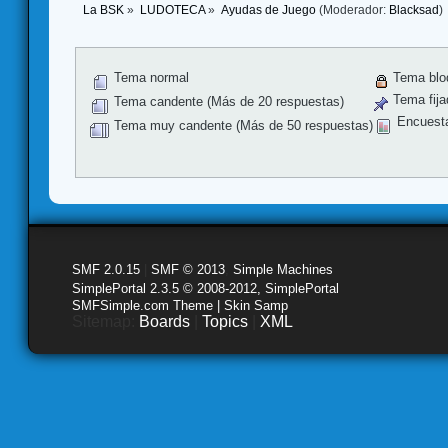
La BSK
»
LUDOTECA
»
Ayudas de Juego
(Moderador:
Blacksad
)
Tema normal
Tema blo
Tema fija
Tema candente (Más de 20 respuestas)
Encuest
Tema muy candente (Más de 50 respuestas)
SMF 2.0.15
|
SMF © 2013
,
Simple Machines
SimplePortal 2.3.5 © 2008-2012, SimplePortal
SMFSimple.com Theme | Skin Samp
Sitemap:
Boards
|
Topics
|
XML