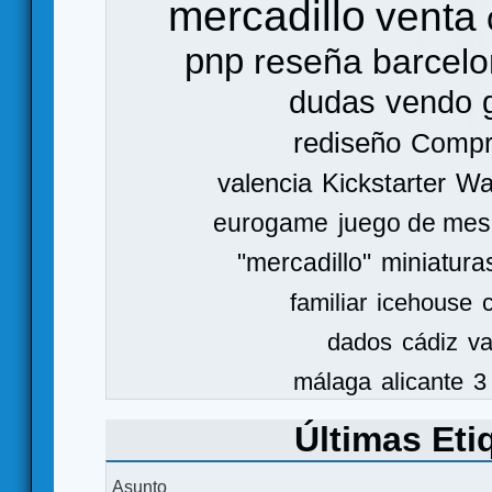
mercadillo
venta
pnp
reseña
barcel
dudas
vendo
rediseño
Comp
valencia
Kickstarter
Wa
eurogame
juego de mes
"mercadillo"
miniatura
familiar
icehouse
dados
cádiz
va
málaga
alicante
3
Últimas Eti
Asunto