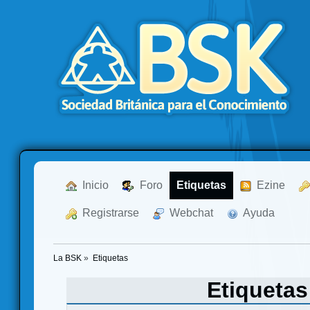
  Inicio
  Foro
Etiquetas
  Ezine
  Registrarse
  Webchat
  Ayuda
La BSK
»
Etiquetas
Etiqueta