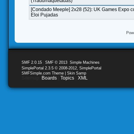
(Tradumaquetadas)
[Condado Meeple] 2x28 (52): UK Games Expo c
Eloi Pujadas
Pow
SMF 2.0.15
|
SMF © 2013
,
Simple Machines
SimplePortal 2.3.5 © 2008-2012, SimplePortal
SMFSimple.com Theme | Skin Samp
Sitemap:
Boards
|
Topics
|
XML