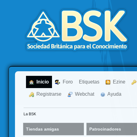
  Inicio
  Foro
Etiquetas
  Ezine
  Registrarse
  Webchat
  Ayuda
La BSK
Tiendas amigas
Patrocinadores