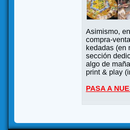
Asimismo, ent
compra-venta
kedadas (en 
sección dedi
algo de maña 
print & play (
PASA A NU