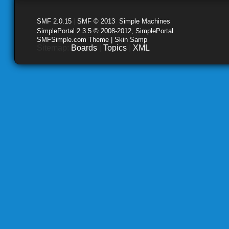
SMF 2.0.15
|
SMF © 2013
,
Simple Machines
SimplePortal 2.3.5 © 2008-2012, SimplePortal
SMFSimple.com Theme | Skin Samp
Sitemap:
Boards
|
Topics
|
XML