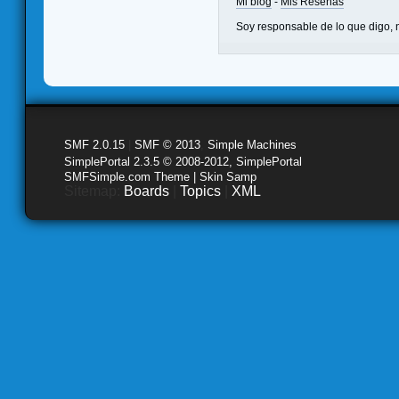
Mi blog
-
Mis Reseñas
Soy responsable de lo que digo, n
SMF 2.0.15
|
SMF © 2013
,
Simple Machines
SimplePortal 2.3.5 © 2008-2012, SimplePortal
SMFSimple.com Theme | Skin Samp
Sitemap:
Boards
|
Topics
|
XML