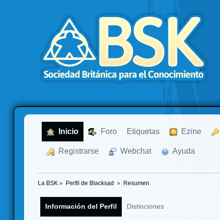
  Inicio
  Foro
Etiquetas
  Ezine
  Registrarse
  Webchat
  Ayuda
La BSK
»
Perfil de Blacksad 
»
Resumen
Información del Perfil
Distinciones