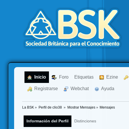
  Inicio
  Foro
Etiquetas
  Ezine
  Registrarse
  Webchat
  Ayuda
La BSK
»
Perfil de clio38 
»
Mostrar Mensajes
»
Mensajes
Información del Perfil
Distinciones